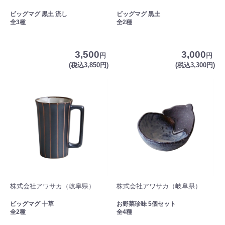
ビッグマグ 黒土 流し
ビッグマグ 黒土
全3種
全2種
3,500
3,000
円
円
(税込3,850円)
(税込3,300円)
株式会社アワサカ（岐阜県）
株式会社アワサカ（岐阜県）
ビッグマグ 十草
お野菜珍味 5個セット
全2種
全4種