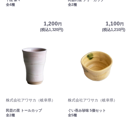
全4種
全2種
1,200
1,100
円
円
(税込1,320円)
(税込1,210円)
株式会社アワサカ（岐阜県）
株式会社アワサカ（岐阜県）
民芸の里 トールカップ
ぐい吞み珍味 5個セット
全2種
全5種