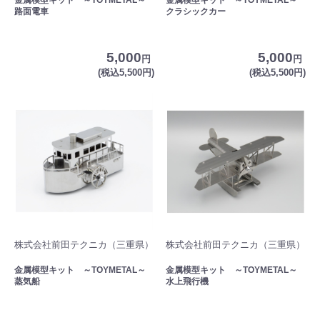
路面電車
クラシックカー
5,000
5,000
円
円
(税込5,500円)
(税込5,500円)
株式会社前田テクニカ（三重県）
株式会社前田テクニカ（三重県）
金属模型キット ～TOYMETAL～
金属模型キット ～TOYMETAL～
蒸気船
水上飛行機