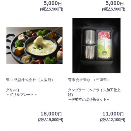
5,000
5,000
円
円
(税込5,500円)
(税込5,500円)
東亜成型株式会社（大阪府）
有限会社豊永.（三重県）
グリルQ
タンブラー（ヘアライン加工仕上
～グリルプレート～
げ）
～伊勢本かぶせ茶セット～
18,000
11,000
円
円
(税込19,800円)
(税込12,100円)