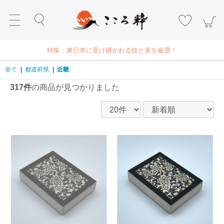
特集：東日本に受け継がれる技と美を厳選！
全て
|
都道府県
|
近畿
317件
の商品が見つかりました