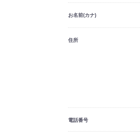
お名前(カナ)
住所
電話番号