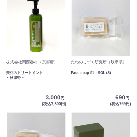
株式会社関西器材（京都府）
たねのしずく研究所（岐阜県）
美柑のトリートメント
Face soap #1：SOL (S)
～秋津野～
3,000
690
円
円
(税込3,300円)
(税込759円)