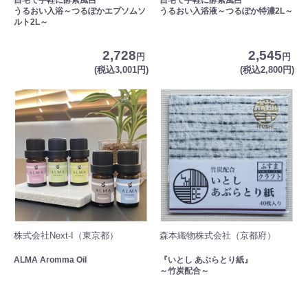
うるおい入浴～つるぽかエプソムソ
うるおい入浴液～つるぽか特濃2L～
ルト2L～
2,728
2,545
円
円
(税込3,001円)
(税込2,800円)
株式会社Next-I（東京都）
森本織物株式会社（京都府）
ALMA Aromma Oil
『いとし あぶらとり紙』
～竹炭配合～