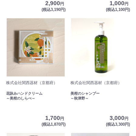
2,900
1,000
円
円
(税込3,190円)
(税込1,100円)
株式会社関西器材（京都府）
株式会社関西器材（京都府）
花詠みハンドクリーム
美柑のシャンプー
～美柑のしらべ～
～秋津野～
1,700
3,000
円
円
(税込1,870円)
(税込3,300円)