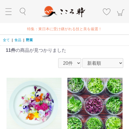
特集：東日本に受け継がれる技と美を厳選！
全て
|
食品
|
野菜
11件
の商品が見つかりました