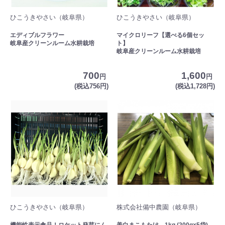
ひこうきやさい（岐阜県）
ひこうきやさい（岐阜県）
エディブルフラワー
マイクロリーフ【選べる6個セッ
岐阜産クリーンルーム水耕栽培
ト】
岐阜産クリーンルーム水耕栽培
700
1,600
円
円
(税込756円)
(税込1,728円)
ひこうきやさい（岐阜県）
株式会社備中農園（岐阜県）
機能性表示食品！ロケット発芽にん
美白まこもたけ 1kg (200g×5袋)