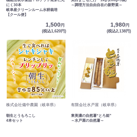
にく30本
～調理方法自由自在の新野菜～
岐阜産クリーンルーム水耕栽培
【クール便】
1,500
1,980
円
円
(税込1,620円)
(税込2,138円)
株式会社備中農園（岐阜県）
有限会社水戸屋（岐阜県）
朝生とうもろこし
東美濃の自然薯“とろ姫”
4本セット
～水戸屋の自然薯～