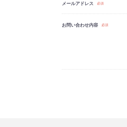
メールアドレス
必須
お問い合わせ内容
必須