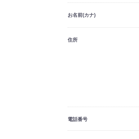
お名前(カナ)
住所
電話番号