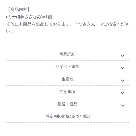
【商品内容】
▪ミー(銅×さざなみ)×1個
※他にも商品を出品しております。「つみきん」でご検索くださ
い。
商品詳細
expand_more
サイズ・重量
expand_more
生産地
expand_more
注意事項
expand_more
配送・返品
expand_more
特定商取引法に基づく表記