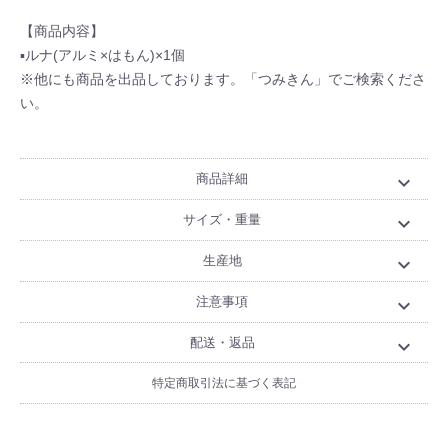
【商品内容】
▪ルナ(アルミ×はもん)×1個
※他にも商品を出品しております。「つみきん」でご検索くださ
い。
商品詳細
expand_more
サイズ・重量
expand_more
生産地
expand_more
注意事項
expand_more
配送・返品
expand_more
特定商取引法に基づく表記