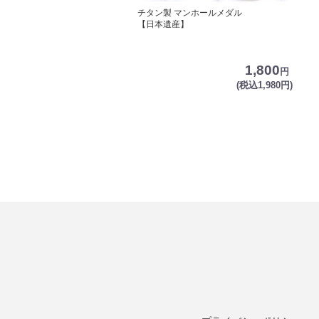
チタン製 マンホールメダル
【日本遺産】
1,800
円
(税込1,980円)