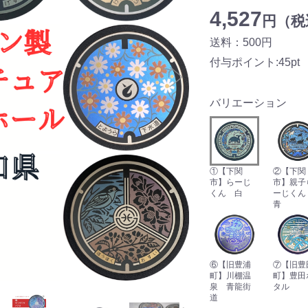
4,527
円（税込
送料：500円
付与ポイント:45pt
バリエーション
①【下関
②【下関
市】らーじ
市】親子
くん 白
ーじく
青
⑥【旧豊浦
⑦【旧豊
町】川棚温
町】豊田
泉 青龍街
タル
道