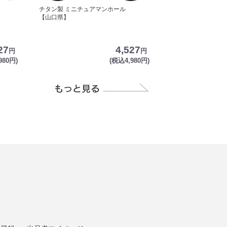
チタン製 ミニチュアマンホール
【山口県】
27
4,527
円
円
980円)
(税込4,980円)