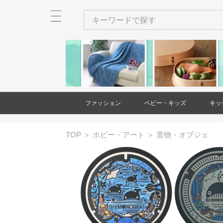
ファッション
ベビー・キッズ
キッ
メンズ
レディース
衣類
バッグ
財布・カードケース・ポー
ネクタイ
ショール・ストール
アクセサリー
ヘアアクセサリー
和装小物
靴
時計
傘
ベビー・キッズ用品
家具(ベビー・キッズ)
大型遊具
玩具・知育玩具
出産祝い・ギフト
絵本・本
バッグ(メンズ
財布・カード
ネクタイ(メン
アクセサリー(
和装小物(メン
靴(メンズ)
時計(メンズ)
衣類(レディー
バッグ(レディ
財布・カード
ショール・ス
アクセサリー(
ヘアアクセサ
靴(レディース
傘(レディース
TOP
＞
ホビー・アート
＞
置物・オブジェ
チ
チ(メンズ)
チ(レディース
ース)
ス)