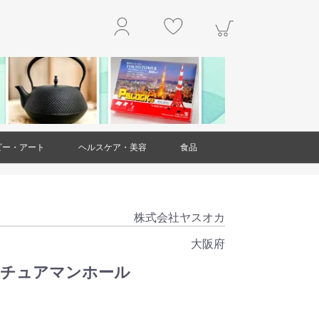
ビー・アート
ヘルスケア・美容
食品
玩具
アクセサリー
工作・キット
楽器
本・雑誌
掛軸
絵画
置物・オブジェ
工芸品・民芸品
ガラス製品
ダイエット・健康
スキンケア
ヘアケア
アロマ
美容雑貨
衛生用品(ヘルスケア・美容)
精肉・肉加工品
魚介類・水産加工品
野菜
果物
和菓子
洋菓子・スイーツ
お米・米粉
豆製品
レトルト食品
麺類
調味料
乾物
ジャム・はちみつ
非常用食品
ドリンク
お茶
お酒
その他食品
株式会社ヤスオカ
大阪府
ニチュアマンホール