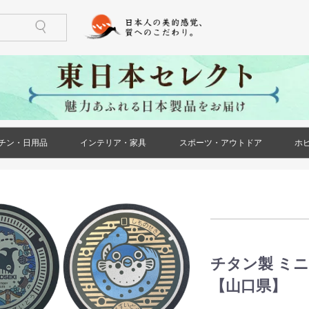
チン・日用品
インテリア・家具
スポーツ・アウトドア
ホ
)
ケース・ポー
ズ)
メンズ)
ズ)
ス)
ース)
ケース・ポー
トール(レディ
レディース)
リー(レディー
)
)
鍋・フライパン
調理器具
食器
酒器
箸・カトラリー
グラス・タンブラー
珈琲・お茶用品
保存用品
キッチンファブリック
キッチン雑貨
生活雑貨
日用消耗品
文房具
印鑑・ハンコ
防災用品
ペット用品
花・ガーデン
冠婚葬祭
家具(インテリア・家具)
収納家具
小物収納
インテリア小物
ライト・照明器具
ベッド・寝具
カーペット・ラグ
仏壇・仏具・神具
メモリアル・記念品
バーベキュー用品
ストーブ・焚き火台
アウトドア用テーブル
アウトドア用小物
ゴルフ用品
トレーニング用品
カー用品
)
チタン製 ミ
【山口県】