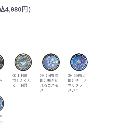
4,980円）
③【下関
④【旧豊浦
⑤【旧豊北
ら
市】ふくふ
町】咲き乱
町】椿 ヤ
ん
く 下関
れるコスモ
マザクラ
ス
メジロ
田
ホ