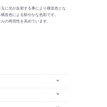
ン玉に光が反射する事により構造色とな
も構造色による鮮やかな色彩です。
ールの再現性を高めています。
expand_more
expand_more