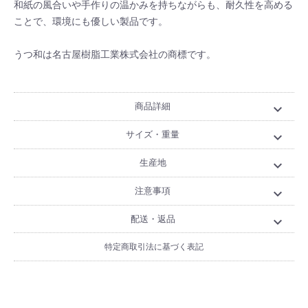
和紙の風合いや手作りの温かみを持ちながらも、耐久性を高める
ことで、環境にも優しい製品です。
うつ和は名古屋樹脂工業株式会社の商標です。
商品詳細
expand_more
サイズ・重量
expand_more
生産地
expand_more
注意事項
expand_more
配送・返品
expand_more
特定商取引法に基づく表記