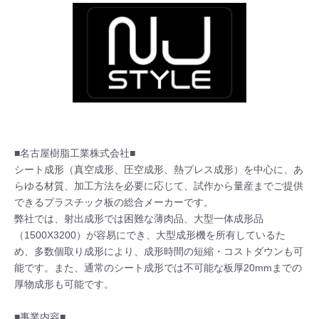
■名古屋樹脂工業株式会社■

シート成形（真空成形、圧空成形、熱プレス成形）を中心に、あ
らゆる材質、加工方法を必要に応じて、試作から量産までご提供
できるプラスチック板の総合メーカーです。

弊社では、射出成形では困難な薄肉品、大型一体成形品
（1500X3200）が容易にでき、大型成形機を所有しているた
め、多数個取り成形により、成形時間の短縮・コストダウンも可
能です。また、通常のシート成形では不可能な板厚20mmまでの
厚物成形も可能です。

■事業内容■
