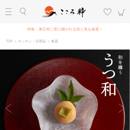
特集：東日本に受け継がれる技と美を厳選！
TOP
＞
キッチン・日用品
＞
食器