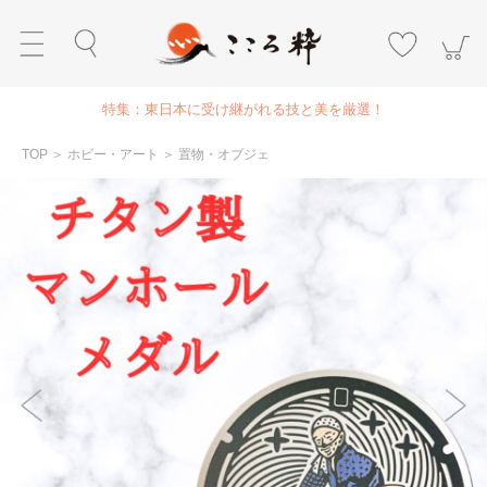
特集：東日本に受け継がれる技と美を厳選！
TOP
＞
ホビー・アート
＞
置物・オブジェ