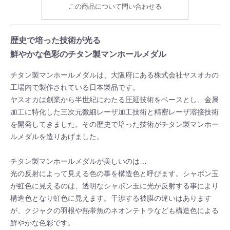
この商品について問い合わせる
歴史で培った技術が光る
鮮やかな色彩のチタン製マンホールメダル
チタン製マンホールメダルは、大阪府にある株式会社ヤスオカの
工場内で製作されている日本製品です。
ヤスオカは創業から半世紀にわたる圧延技術をベースとし、金属
加工に特化した三次元微細レーザ加工技術と精密レーザ溶接技術
を開発してきました。その歴史で培った技術がチタン製マンホー
ルメダルを造りあげました。
チタン製マンホールメダルが美しいのは…
光の反射によって見える色の事を構造色と呼びます。シャボン玉
が虹色に見えるのは、透明なシャボン玉に光が反射する事により
構造色となり虹色に見えます。干渉する被膜の違いはあります
が、クジャクの羽根や熱帯魚のネオンテトラなども構造色による
鮮やかな色彩です。