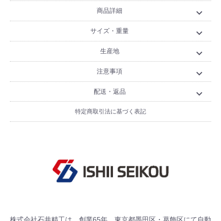
商品詳細
expand_more
サイズ・重量
expand_more
生産地
expand_more
注意事項
expand_more
配送・返品
expand_more
特定商取引法に基づく表記
株式会社石井精工は、創業65年、東京都墨田区・葛飾区にて自動