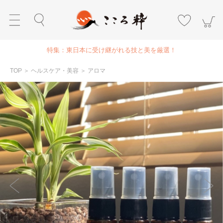
特集：東日本に受け継がれる技と美を厳選！
TOP
＞
ヘルスケア・美容
＞
アロマ