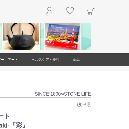
ビー・アート
ヘルスケア・美容
食品
玩具
アクセサリー
工作・キット
楽器
本・雑誌
掛軸
絵画
置物・オブジェ
工芸品・民芸品
ガラス製品
ダイエット・健康
スキンケア
ヘアケア
アロマ
美容雑貨
衛生用品(ヘルスケア・美容)
精肉・肉加工品
魚介類・水産加工品
野菜
果物
和菓子
洋菓子・スイーツ
お米・米粉
豆製品
レトルト食品
麺類
調味料
乾物
ジャム・はちみつ
非常用食品
ドリンク
お茶
お酒
その他食品
SINCE 1800∞STONE LIFE
岐阜県
ート
aki-『彩』