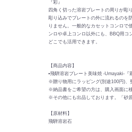
『彩』
四角く切った溶岩プレートの周りが彫
彫り込みでプレートの外に流れるのを防
りません。一般的なカセットコンロで
ンロや卓上コンロ以外にも、BBQ用
どこでも活用できます。
【商品内容】
▪飛騨溶岩プレート美味焼 -Umayaki-『
※贈り物用にラッピング(別途100円
※納品書をご希望の方は、購入画面に
※その他にも出品しております。「砂
【原材料】
飛騨溶岩石