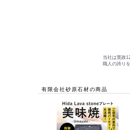
当社は寛政1
職人の誇り
有限会社砂原石材
の商品