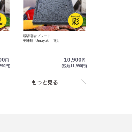
飛騨溶岩プレート
美味焼 -Umayaki-『彩』
00
10,900
円
円
290円)
(税込11,990円)