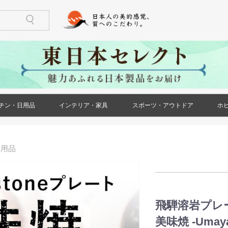
チン・日用品
インテリア・家具
スポーツ・アウトドア
ホ
)
ケース・ポー
ズ)
メンズ)
ズ)
ス)
ース)
ケース・ポー
トール(レディ
レディース)
リー(レディー
)
)
鍋・フライパン
調理器具
食器
酒器
箸・カトラリー
グラス・タンブラー
珈琲・お茶用品
保存用品
キッチンファブリック
キッチン雑貨
生活雑貨
日用消耗品
文房具
印鑑・ハンコ
防災用品
ペット用品
花・ガーデン
冠婚葬祭
家具(インテリア・家具)
収納家具
小物収納
インテリア小物
ライト・照明器具
ベッド・寝具
カーペット・ラグ
仏壇・仏具・神具
メモリアル・記念品
バーベキュー用品
ストーブ・焚き火台
アウトドア用テーブル
アウトドア用小物
ゴルフ用品
トレーニング用品
カー用品
)
ー用品
飛騨溶岩プレ
美味焼 -Umay