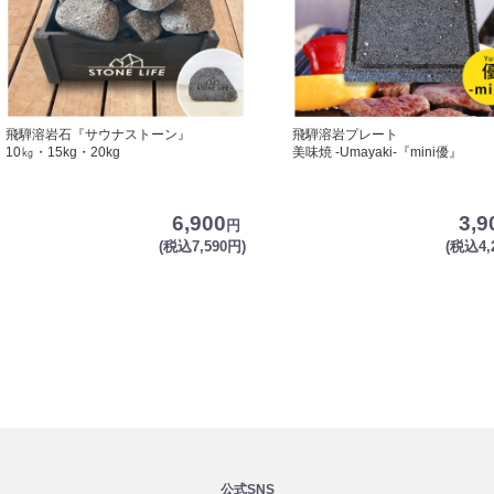
飛騨溶岩石『サウナストーン』
飛騨溶岩プレート
10㎏・15kg・20kg
美味焼 -Umayaki-『mini優』
6,900
3,9
円
(税込7,590円)
(税込4,
公式SNS