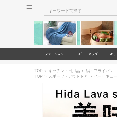
ファッション
ベビー・キッズ
キッ
メンズ
レディース
衣類
バッグ
財布・カードケース・ポー
ネクタイ
ショール・ストール
アクセサリー
ヘアアクセサリー
和装小物
靴
時計
傘
ベビー・キッズ用品
家具(ベビー・キッズ)
大型遊具
玩具・知育玩具
出産祝い・ギフト
絵本・本
バッグ(メンズ
財布・カード
ネクタイ(メン
アクセサリー(
和装小物(メン
靴(メンズ)
時計(メンズ)
衣類(レディー
バッグ(レディ
財布・カード
ショール・ス
アクセサリー(
ヘアアクセサ
靴(レディース
傘(レディース
TOP
＞
キッチン・日用品
＞
鍋・フライパン
チ
チ(メンズ)
チ(レディース
ース)
ス)
TOP
＞
スポーツ・アウトドア
＞
バーベキュ