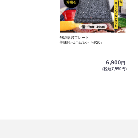
飛騨溶岩プレート
美味焼 -Umayaki-『優20』
6,900
円
(税込7,590円)