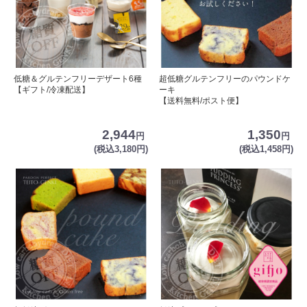
低糖＆グルテンフリーデザート6種
超低糖グルテンフリーのパウンドケ
【ギフト/冷凍配送】
ーキ
【送料無料/ポスト便】
2,944
1,350
円
円
(税込3,180円)
(税込1,458円)