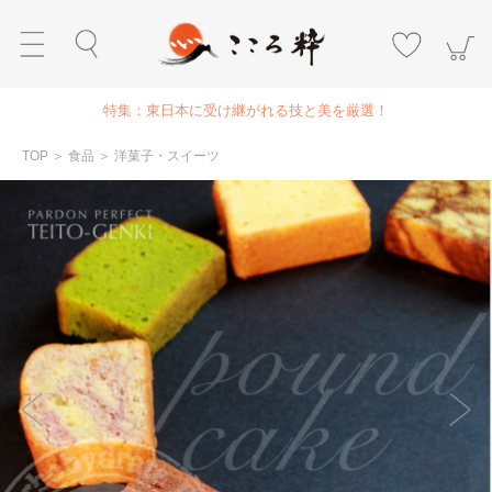
特集：東日本に受け継がれる技と美を厳選！
TOP
＞
食品
＞
洋菓子・スイーツ