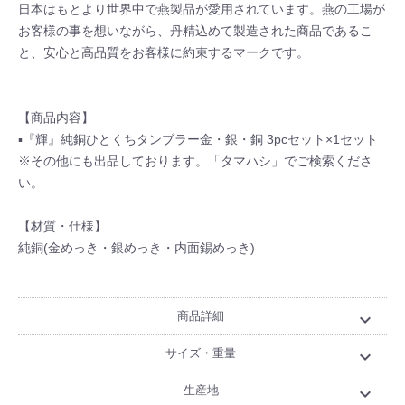
日本はもとより世界中で燕製品が愛用されています。燕の工場が
お客様の事を想いながら、丹精込めて製造された商品であるこ
と、安心と高品質をお客様に約束するマークです。
【商品内容】
▪『輝』純銅ひとくちタンブラー金・銀・銅 3pcセット×1セット
※その他にも出品しております。「タマハシ」でご検索くださ
い。
【材質・仕様】
純銅(金めっき・銀めっき・内面錫めっき)
商品詳細
expand_more
サイズ・重量
expand_more
生産地
expand_more