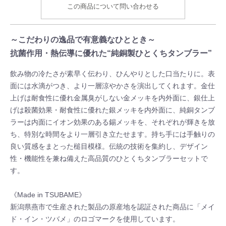
この商品について問い合わせる
～こだわりの逸品で有意義なひととき～
抗菌作用・熱伝導に優れた“純銅製ひとくちタンブラー”
飲み物の冷たさが素早く伝わり、ひんやりとした口当たりに。表
面には水滴がつき、より一層涼やかさを演出してくれます。金仕
上げは耐食性に優れ金属臭がしない金メッキを内外面に、銀仕上
げは殺菌効果・耐食性に優れた銀メッキを内外面に、純銅タンブ
ラーは内面にイオン効果のある錫メッキを、それぞれが輝きを放
ち、特別な時間をより一層引き立たせます。持ち手には手触りの
良い質感をまとった槌目模様。伝統の技術を集約し、デザイン
性・機能性を兼ね備えた高品質のひとくちタンブラーセットで
す。
《Made in TSUBAME》
新潟県燕市で生産された製品の原産地を認証された商品に「メイ
ド・イン・ツバメ」のロゴマークを使用しています。