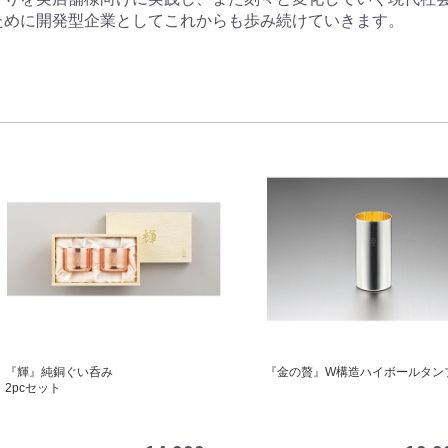
ために開発型企業としてこれからも歩み続けていきます。
『輝』純銅ぐい呑み
『金の贅』W構造ハイボールタン
2pcセット