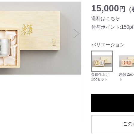
15,000
円（税
送料はこちら
付与ポイント:150pt
バリエーション
金銀仕上げ
純銅 2p
2pcセット
ト
この