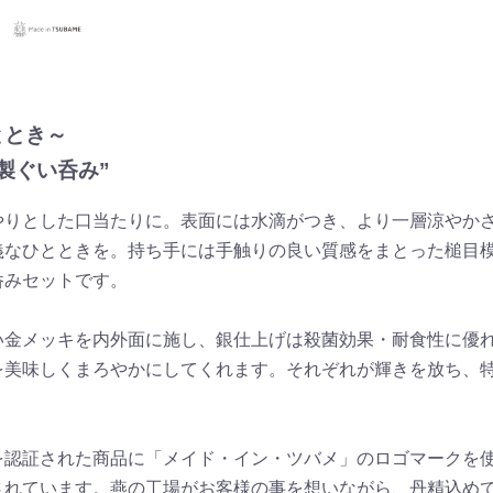
ととき～
製ぐい呑み”
やりとした口当たりに。表面には水滴がつき、より一層涼やか
義なひとときを。持ち手には手触りの良い質感をまとった槌目
呑みセットです。
い金メッキを内外面に施し、銀仕上げは殺菌効果・耐食性に優
を美味しくまろやかにしてくれます。それぞれが輝きを放ち、
を認証された商品に「メイド・イン・ツバメ」のロゴマークを
されています。燕の工場がお客様の事を想いながら、丹精込め