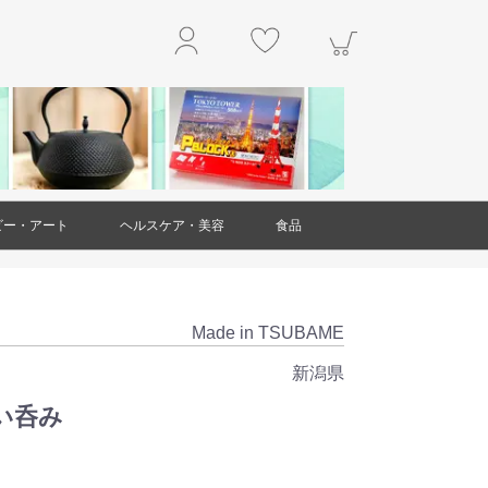
ビー・アート
ヘルスケア・美容
食品
玩具
アクセサリー
工作・キット
楽器
本・雑誌
掛軸
絵画
置物・オブジェ
工芸品・民芸品
ガラス製品
ダイエット・健康
スキンケア
ヘアケア
アロマ
美容雑貨
衛生用品(ヘルスケア・美容)
精肉・肉加工品
魚介類・水産加工品
野菜
果物
和菓子
洋菓子・スイーツ
お米・米粉
豆製品
レトルト食品
麺類
調味料
乾物
ジャム・はちみつ
非常用食品
ドリンク
お茶
お酒
その他食品
Made in TSUBAME
新潟県
い呑み