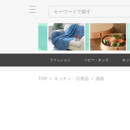
ファッション
ベビー・キッズ
キッ
メンズ
レディース
衣類
バッグ
財布・カードケース・ポー
ネクタイ
ショール・ストール
アクセサリー
ヘアアクセサリー
和装小物
靴
時計
傘
ベビー・キッズ用品
家具(ベビー・キッズ)
大型遊具
玩具・知育玩具
出産祝い・ギフト
絵本・本
バッグ(メンズ
財布・カード
ネクタイ(メン
アクセサリー(
和装小物(メン
靴(メンズ)
時計(メンズ)
衣類(レディー
バッグ(レディ
財布・カード
ショール・ス
アクセサリー(
ヘアアクセサ
靴(レディース
傘(レディース
TOP
＞
キッチン・日用品
＞
酒器
チ
チ(メンズ)
チ(レディース
ース)
ス)