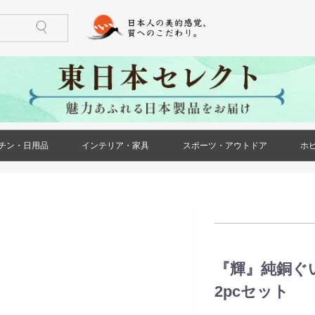
チン・日用品
インテリア・家具
スポーツ・アウトドア
ホ
)
ケース・ポー
ズ)
メンズ)
ズ)
ス)
ース)
ケース・ポー
トール(レディ
レディース)
リー(レディー
)
)
鍋・フライパン
調理器具
食器
酒器
箸・カトラリー
グラス・タンブラー
珈琲・お茶用品
保存用品
キッチンファブリック
キッチン雑貨
生活雑貨
日用消耗品
文房具
印鑑・ハンコ
防災用品
ペット用品
花・ガーデン
冠婚葬祭
家具(インテリア・家具)
収納家具
小物収納
インテリア小物
ライト・照明器具
ベッド・寝具
カーペット・ラグ
仏壇・仏具・神具
メモリアル・記念品
バーベキュー用品
ストーブ・焚き火台
アウトドア用テーブル
アウトドア用小物
ゴルフ用品
トレーニング用品
カー用品
)
『輝』純銅ぐ
2pcセット