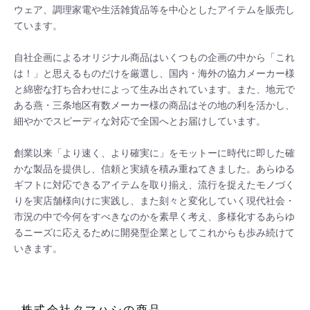
ウェア、調理家電や生活雑貨品等を中心としたアイテムを販売し
ています。

自社企画によるオリジナル商品はいくつもの企画の中から「これ
は！」と思えるものだけを厳選し、国内・海外の協力メーカー様
と綿密な打ち合わせによって生み出されています。また、地元で
ある燕・三条地区有数メーカー様の商品はその地の利を活かし、
細やかでスピーディな対応で全国へとお届けしています。

創業以来「より速く、より確実に」をモットーに時代に即した確
かな製品を提供し、信頼と実績を積み重ねてきました。あらゆる
ギフトに対応できるアイテムを取り揃え、流行を捉えたモノづく
りを実店舗様向けに実践し、また刻々と変化していく現代社会・
市況の中で今何をすべきなのかを素早く考え、多様化するあらゆ
るニーズに応えるために開発型企業としてこれからも歩み続けて
いきます。
株式会社タマハシ
の商品