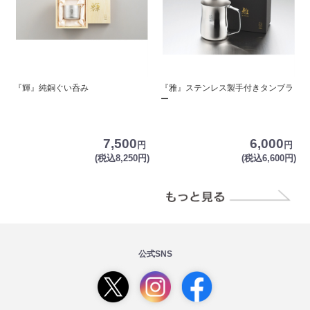
『輝』純銅ぐい呑み
『雅』ステンレス製手付きタンブラ
ー
7,500
6,000
円
円
(税込8,250円)
(税込6,600円)
公式SNS