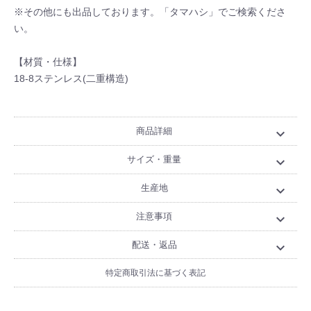
※その他にも出品しております。「タマハシ」でご検索くださ
い。
【材質・仕様】
18-8ステンレス(二重構造)
商品詳細
expand_more
サイズ・重量
expand_more
生産地
expand_more
注意事項
expand_more
配送・返品
expand_more
特定商取引法に基づく表記