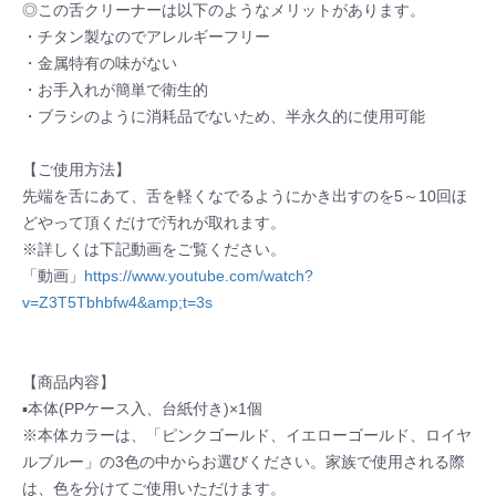
◎この舌クリーナーは以下のようなメリットがあります。
・チタン製なのでアレルギーフリー
・金属特有の味がない
・お手入れが簡単で衛生的
・ブラシのように消耗品でないため、半永久的に使用可能
【ご使用方法】
先端を舌にあて、舌を軽くなでるようにかき出すのを5～10回ほ
どやって頂くだけで汚れが取れます。
※詳しくは下記動画をご覧ください。
「動画」
https://www.youtube.com/watch?
v=Z3T5Tbhbfw4&amp;t=3s
【商品内容】
▪本体(PPケース入、台紙付き)×1個
※本体カラーは、「ピンクゴールド、イエローゴールド、ロイヤ
ルブルー」の3色の中からお選びください。家族で使用される際
は、色を分けてご使用いただけます。