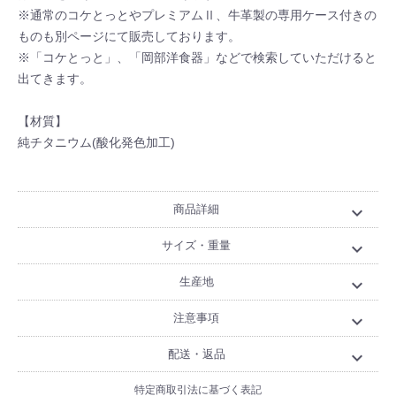
※通常のコケとっとやプレミアムⅡ、牛革製の専用ケース付きの
ものも別ページにて販売しております。
※「コケとっと」、「岡部洋食器」などで検索していただけると
出てきます。
【材質】
純チタニウム(酸化発色加工)
商品詳細
expand_more
サイズ・重量
expand_more
生産地
expand_more
注意事項
expand_more
配送・返品
expand_more
特定商取引法に基づく表記