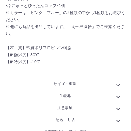
▪ぷにゅっとぴったんコップ×1個
※カラーは「ピンク、ブルー」の2種類の中から1種類をお選びく
ださい。
※他にも商品を出品しています。「岡部洋食器」でご検索くださ
い。
【材 質】軟質ポリプロピレン樹脂
【耐熱温度】80℃
【耐冷温度】-10℃
サイズ・重量
expand_more
生産地
expand_more
注意事項
expand_more
配送・返品
expand_more