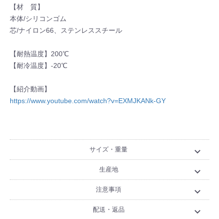
【材 質】
本体/シリコンゴム
芯/ナイロン66、ステンレススチール
【耐熱温度】200℃
【耐冷温度】-20℃
【紹介動画】
https://www.youtube.com/watch?v=EXMJKANk-GY
サイズ・重量
expand_more
生産地
expand_more
注意事項
expand_more
配送・返品
expand_more