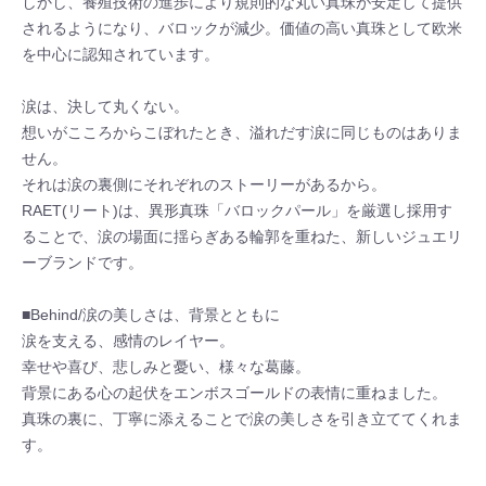
しかし、養殖技術の進歩により規則的な丸い真珠が安定して提供
されるようになり、バロックが減少。価値の高い真珠として欧米
を中心に認知されています。
涙は、決して丸くない。
想いがこころからこぼれたとき、溢れだす涙に同じものはありま
せん。
それは涙の裏側にそれぞれのストーリーがあるから。
RAET(リート)は、異形真珠「バロックパール」を厳選し採用す
ることで、涙の場面に揺らぎある輪郭を重ねた、新しいジュエリ
ーブランドです。
■Behind/涙の美しさは、背景とともに
涙を支える、感情のレイヤー。
幸せや喜び、悲しみと憂い、様々な葛藤。
背景にある心の起伏をエンボスゴールドの表情に重ねました。
真珠の裏に、丁寧に添えることで涙の美しさを引き立ててくれま
す。