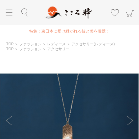
特集：東日本に受け継がれる技と美を厳選！
TOP
＞
ファッション
＞
レディース
＞
アクセサリー(レディース)
TOP
＞
ファッション
＞
アクセサリー