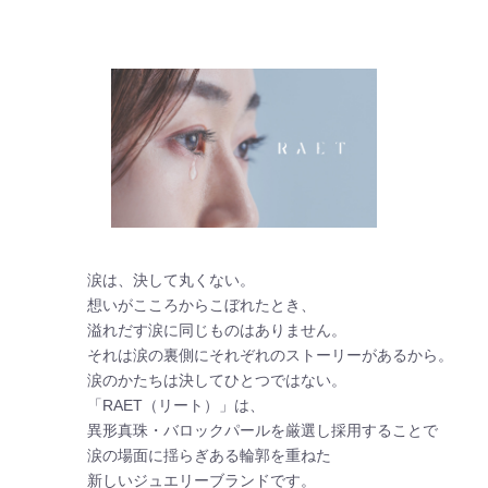
涙は、決して丸くない。

想いがこころからこぼれたとき、

溢れだす涙に同じものはありません。

それは涙の裏側にそれぞれのストーリーがあるから。

涙のかたちは決してひとつではない。

「RAET（リート）」は、

異形真珠・バロックパールを厳選し採用することで

涙の場面に揺らぎある輪郭を重ねた

新しいジュエリーブランドです。