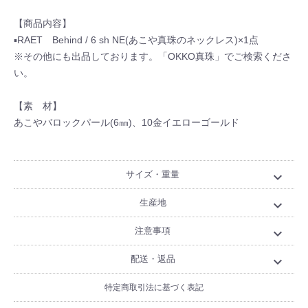
【商品内容】
▪RAET Behind / 6 sh NE(あこや真珠のネックレス)×1点
※その他にも出品しております。「OKKO真珠」でご検索くださ
い。
【素 材】
あこやバロックパール(6㎜)、10金イエローゴールド
サイズ・重量
expand_more
生産地
expand_more
注意事項
expand_more
配送・返品
expand_more
特定商取引法に基づく表記