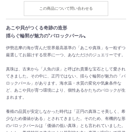
この商品について問い合わせる
あこや貝がつくる奇跡の造形
揺らぐ輪郭が魅力の‶バロックパール〟
伊勢志摩の海が育んだ世界最高基準の「あこや真珠」を一粒ずつ
厳選してお届けする世界に一つ、あなただけのジュエリーです。
真珠は、古来から「人魚の涙」と呼ばれ貴重な宝石として愛され
てきました。その中に、正円ではない、揺らぐ輪郭が魅力の「バ
ロックパール」があります。海水温・水質の変化や気象条件な
ど、あこや貝が育つ環境により、個性あるかたちのバロックが生
まれます。
養殖の品質が安定しなかった時代は「正円の真珠こそ美しく、希
少なため価値がある」とされてきました。そのため、有機的な形
のバロックパールは「価値の低い真珠」とも言われていました。