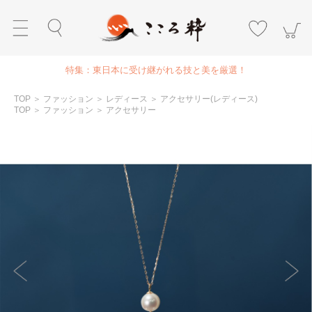
特集：東日本に受け継がれる技と美を厳選！
TOP
＞
ファッション
＞
レディース
＞
アクセサリー(レディース)
TOP
＞
ファッション
＞
アクセサリー