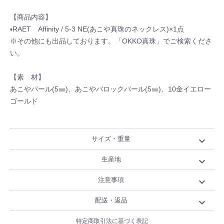
【商品内容】
▪RAET Affinity / 5-3 NE(あこや真珠のネックレス)×1点
※その他にも出品しております。「OKKO真珠」でご検索くださ
い。
【素 材】
あこやパール(5㎜)、あこやバロックパール(5㎜)、10金イエロー
ゴールド
サイズ・重量
expand_more
生産地
expand_more
注意事項
expand_more
配送・返品
expand_more
特定商取引法に基づく表記