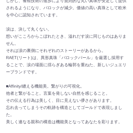
しかし、養殖技術の進歩により規則的な丸い真珠が安定して提供
されるようになり、バロックが減少。価値の高い真珠として欧米
を中心に認知されています。
涙は、決して丸くない。
想いがこころからこぼれたとき、溢れだす涙に同じものはありま
せん。
それは涙の裏側にそれぞれのストーリーがあるから。
RAET(リート)は、異形真珠「バロックパール」を厳選し採用す
ることで、涙の場面に揺らぎある輪郭を重ねた、新しいジュエリ
ーブランドです。
■Affinity/纏える機能美。繋がりの可視化。
他者と繋がること。言葉を発しない自然を感じること。
その伝える行為は美しく、目に見えない儚さがあります。
忘れ去ってしまうその軌跡を構造としてゴールドで表現しまし
た。
美しく連なる親和の構造は機能美となってあなたを彩ります。