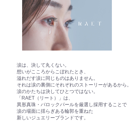
涙は、決して丸くない。

想いがこころからこぼれたとき、

溢れだす涙に同じものはありません。

それは涙の裏側にそれぞれのストーリーがあるから。

涙のかたちは決してひとつではない。

「RAET（リート）」は、

異形真珠・バロックパールを厳選し採用することで

涙の場面に揺らぎある輪郭を重ねた

新しいジュエリーブランドです。