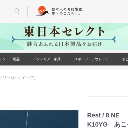
チン・日用品
インテリア・家具
スポーツ・アウトドア
ホ
)
ケース・ポー
ズ)
メンズ)
ズ)
ス)
ース)
ケース・ポー
トール(レディ
レディース)
リー(レディー
)
)
鍋・フライパン
調理器具
食器
酒器
箸・カトラリー
グラス・タンブラー
珈琲・お茶用品
保存用品
キッチンファブリック
キッチン雑貨
生活雑貨
日用消耗品
文房具
印鑑・ハンコ
防災用品
ペット用品
花・ガーデン
冠婚葬祭
家具(インテリア・家具)
収納家具
小物収納
インテリア小物
ライト・照明器具
ベッド・寝具
カーペット・ラグ
仏壇・仏具・神具
メモリアル・記念品
バーベキュー用品
ストーブ・焚き火台
アウトドア用テーブル
アウトドア用小物
ゴルフ用品
トレーニング用品
カー用品
サリー(レディース)
)
Rest / 8 NE
K10YG あ