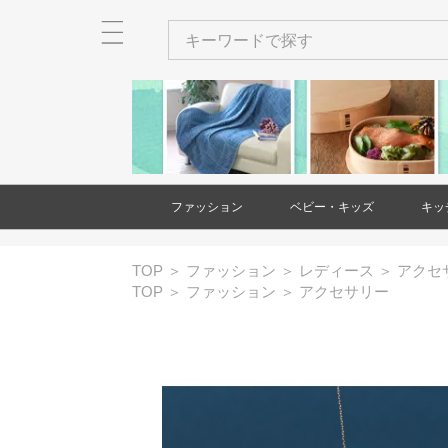
ファッション
ベビー・キッズ
キッ
メンズ
レディース
衣類
バッグ
財布・カードケース・ポー
ネクタイ
ショール・ストール
アクセサリー
ヘアアクセサリー
和装小物
靴
時計
傘
ベビー・キッズ用品
家具(ベビー・キッズ)
大型遊具
玩具・知育玩具
出産祝い・ギフト
絵本・本
バッグ(メンズ
財布・カード
ネクタイ(メン
アクセサリー(
和装小物(メン
靴(メンズ)
時計(メンズ)
衣類(レディー
バッグ(レディ
財布・カード
ショール・ス
アクセサリー(
ヘアアクセサ
靴(レディース
傘(レディース
TOP
＞
ファッション
＞
レディース
＞
アクセ
チ
チ(メンズ)
チ(レディース
ース)
ス)
TOP
＞
ファッション
＞
アクセサリー