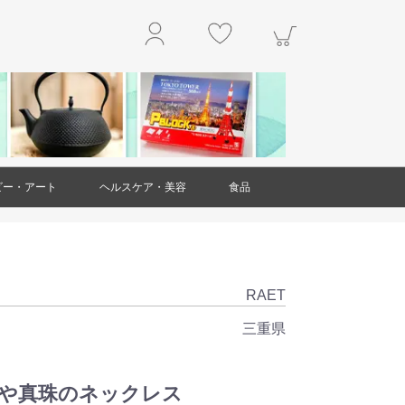
ビー・アート
ヘルスケア・美容
食品
玩具
アクセサリー
工作・キット
楽器
本・雑誌
掛軸
絵画
置物・オブジェ
工芸品・民芸品
ガラス製品
ダイエット・健康
スキンケア
ヘアケア
アロマ
美容雑貨
衛生用品(ヘルスケア・美容)
精肉・肉加工品
魚介類・水産加工品
野菜
果物
和菓子
洋菓子・スイーツ
お米・米粉
豆製品
レトルト食品
麺類
調味料
乾物
ジャム・はちみつ
非常用食品
ドリンク
お茶
お酒
その他食品
RAET
三重県
こや真珠のネックレス