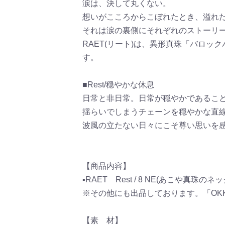
涙は、決して丸くない。
想いがこころからこぼれたとき、溢れ
それは涙の裏側にそれぞれのストーリ
RAET(リート)は、異形真珠「バロ
す。
■Rest/穏やかな休息
日常と非日常。日常が穏やかであるこ
揺らいでしまうチェーンを穏やかな直
波風の立たない日々にこそ尊い思いを
【商品内容】
▪RAET Rest / 8 NE(あこや真珠のネ
※その他にも出品しております。「OK
【素 材】