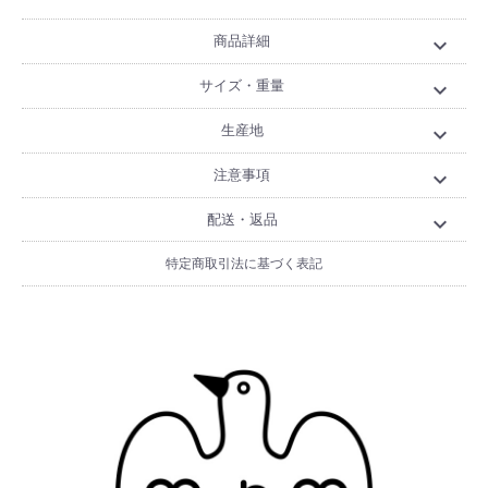
商品詳細
expand_more
サイズ・重量
expand_more
生産地
expand_more
注意事項
expand_more
配送・返品
expand_more
特定商取引法に基づく表記