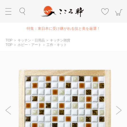
特集：東日本に受け継がれる技と美を厳選！
TOP
＞
キッチン・日用品
＞
キッチン雑貨
TOP
＞
ホビー・アート
＞
工作・キット