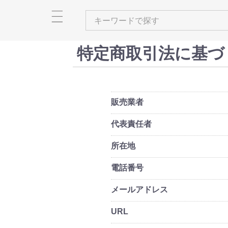
ファッション
ベビー・キッズ
キッ
メンズ
レディース
衣類
バッグ
財布・カードケース・ポー
ネクタイ
ショール・ストール
アクセサリー
ヘアアクセサリー
和装小物
靴
時計
傘
ベビー・キッズ用品
家具(ベビー・キッズ)
大型遊具
玩具・知育玩具
出産祝い・ギフト
絵本・本
バッグ(メンズ
財布・カード
ネクタイ(メン
アクセサリー(
和装小物(メン
靴(メンズ)
時計(メンズ)
衣類(レディー
バッグ(レディ
財布・カード
ショール・ス
アクセサリー(
ヘアアクセサ
靴(レディース
傘(レディース
チ
チ(メンズ)
チ(レディース
ース)
ス)
特定商取引法に基づ
販売業者
代表責任者
所在地
電話番号
メールアドレス
URL