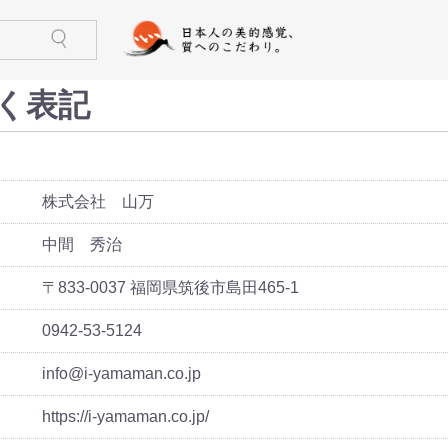
チン・日用品
インテリア・家具
スポーツ・アウトドア
ホ
)
ケース・ポー
ズ)
メンズ)
ズ)
ス)
ース)
ケース・ポー
トール(レディ
レディース)
リー(レディー
)
)
鍋・フライパン
調理器具
食器
酒器
箸・カトラリー
グラス・タンブラー
珈琲・お茶用品
保存用品
キッチンファブリック
キッチン雑貨
生活雑貨
日用消耗品
文房具
印鑑・ハンコ
防災用品
ペット用品
花・ガーデン
冠婚葬祭
家具(インテリア・家具)
収納家具
小物収納
インテリア小物
ライト・照明器具
ベッド・寝具
カーペット・ラグ
仏壇・仏具・神具
メモリアル・記念品
バーベキュー用品
ストーブ・焚き火台
アウトドア用テーブル
アウトドア用小物
ゴルフ用品
トレーニング用品
カー用品
)
く表記
株式会社 山万
中間 秀治
〒833-0037 福岡県筑後市島田465-1
0942-53-5124
info@i-yamaman.co.jp
https://i-yamaman.co.jp/