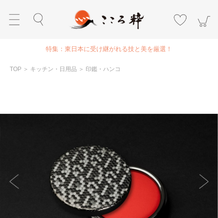
特集：東日本に受け継がれる技と美を厳選！
TOP
＞
キッチン・日用品
＞
印鑑・ハンコ