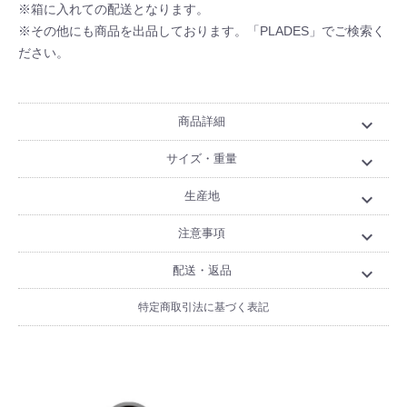
※箱に入れての配送となります。
※その他にも商品を出品しております。「PLADES」でご検索く
ださい。
商品詳細
expand_more
サイズ・重量
expand_more
生産地
expand_more
注意事項
expand_more
配送・返品
expand_more
特定商取引法に基づく表記