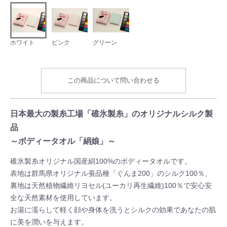
ホワイト
ピンク
グリーン
この商品について問い合わせる
日本最大の製糸工場「碓氷製糸」のオリジナルシルク製
品
～ボディータオル「絹娘」～
碓氷製糸オリジナル国産絹100%のボディータオルです。
表地は群馬県オリジナル蚕品種「ぐんま200」のシルク100％、
裏地は天然植物繊維リヨセル(ユーカリ再生繊維)100％で安心安
全な天然素材を使用しています。
お湯に濡らして軽く顔や身体を洗うとシルクの効果であなたの肌
に美を潤いを与えます。