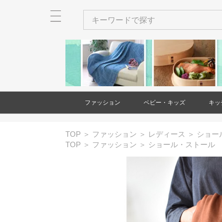
ファッション
ベビー・キッズ
キッ
メンズ
レディース
衣類
バッグ
財布・カードケース・ポー
ネクタイ
ショール・ストール
アクセサリー
ヘアアクセサリー
和装小物
靴
時計
傘
ベビー・キッズ用品
家具(ベビー・キッズ)
大型遊具
玩具・知育玩具
出産祝い・ギフト
絵本・本
バッグ(メンズ
財布・カード
ネクタイ(メン
アクセサリー(
和装小物(メン
靴(メンズ)
時計(メンズ)
衣類(レディー
バッグ(レディ
財布・カード
ショール・ス
アクセサリー(
ヘアアクセサ
靴(レディース
傘(レディース
TOP
＞
ファッション
＞
レディース
＞
ショー
チ
チ(メンズ)
チ(レディース
ース)
ス)
TOP
＞
ファッション
＞
ショール・ストール