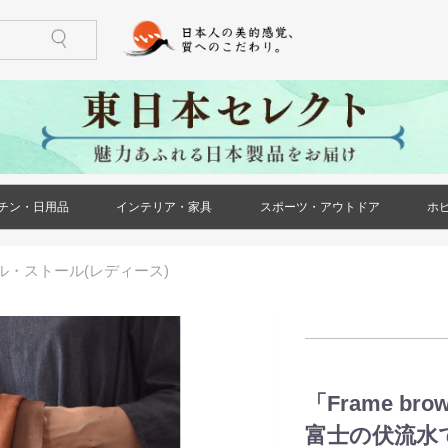
チン・日用品
インテリア・家具
スポーツ・アウトドア
ホ
)
ケース・ポー
ズ)
メンズ)
ズ)
ス)
ース)
ケース・ポー
トール(レディ
レディース)
リー(レディー
)
)
鍋・フライパン
調理器具
食器
酒器
箸・カトラリー
グラス・タンブラー
珈琲・お茶用品
保存用品
キッチンファブリック
キッチン雑貨
生活雑貨
日用消耗品
文房具
印鑑・ハンコ
防災用品
ペット用品
花・ガーデン
冠婚葬祭
家具(インテリア・家具)
収納家具
小物収納
インテリア小物
ライト・照明器具
ベッド・寝具
カーペット・ラグ
仏壇・仏具・神具
メモリアル・記念品
バーベキュー用品
ストーブ・焚き火台
アウトドア用テーブル
アウトドア用小物
ゴルフ用品
トレーニング用品
カー用品
ル・ストール(レディース)
)
「Frame b
富士の伏流水