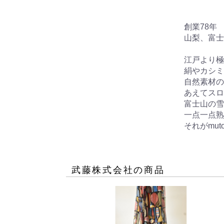
創業78年　
山梨、富士
江戸より極
絹やカシミ
自然素材の
あえてスロ
富士山の雪
一点一点熟
それがmu
武藤株式会社
の商品