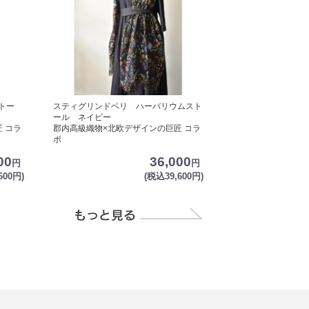
トー
スティグリンドベリ ハーバリウムスト
ール ネイビー
 コラ
郡内高級織物×北欧デザインの巨匠 コラ
ボ
00
36,000
円
円
600円)
(税込39,600円)