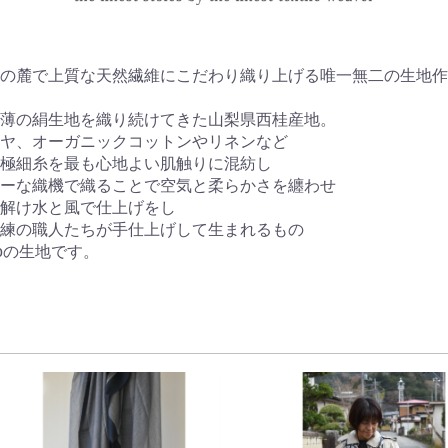


の麓で上質な天然繊維にこだわり織り上げる唯一無二の生地作
薄の絹生地を織り続けてきた山梨県西桂産地。

ヤ、オーガニックコットンやリネンなど

極細糸を最も心地よい肌触りに混紡し

ーな織機で織ることで空気と柔らかさを纏わせ

解け水と風で仕上げをし

練の職人たちが手仕上げして生まれるもの

toの生地です。