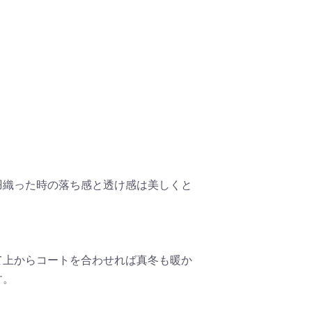
羽織った時の落ち感と透け感は美しくと
て上からコートを合わせれば真冬も暖か
す。