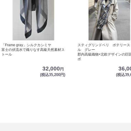
「Frame gray」シルクカシミヤ
スティグリンドベリ ポテリース
富士の伏流水で織りなす高級天然素材ス
ル グレー
トール
郡内高級織物×北欧デザインの巨匠
ボ
32,000
36,0
円
(税込35,200円)
(税込39,