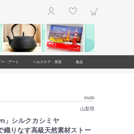
ビー・アート
ヘルスケア・美容
食品
玩具
アクセサリー
工作・キット
楽器
本・雑誌
掛軸
絵画
置物・オブジェ
工芸品・民芸品
ガラス製品
ダイエット・健康
スキンケア
ヘアケア
アロマ
美容雑貨
衛生用品(ヘルスケア・美容)
精肉・肉加工品
魚介類・水産加工品
野菜
果物
和菓子
洋菓子・スイーツ
お米・米粉
豆製品
レトルト食品
麺類
調味料
乾物
ジャム・はちみつ
非常用食品
ドリンク
お茶
お酒
その他食品
muto
山梨県
rown」シルクカシミヤ
で織りなす高級天然素材ストー