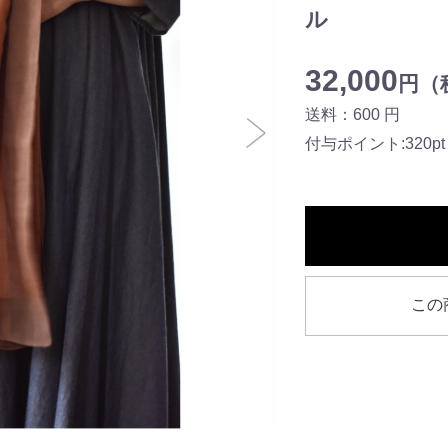
ル
32,000
円（税
送料：600 円
付与ポイント:320pt
この