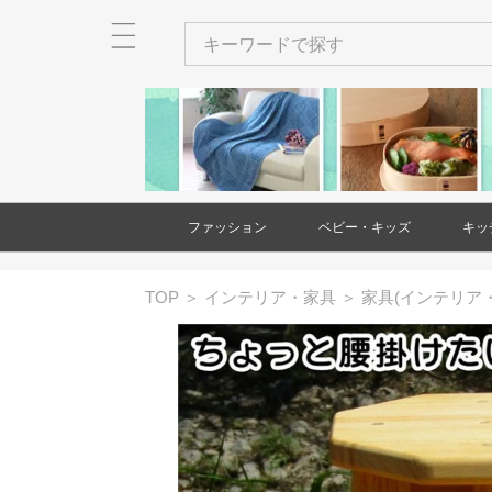
ファッション
ベビー・キッズ
キッ
メンズ
レディース
衣類
バッグ
財布・カードケース・ポー
ネクタイ
ショール・ストール
アクセサリー
ヘアアクセサリー
和装小物
靴
時計
傘
ベビー・キッズ用品
家具(ベビー・キッズ)
大型遊具
玩具・知育玩具
出産祝い・ギフト
絵本・本
バッグ(メンズ
財布・カード
ネクタイ(メン
アクセサリー(
和装小物(メン
靴(メンズ)
時計(メンズ)
衣類(レディー
バッグ(レディ
財布・カード
ショール・ス
アクセサリー(
ヘアアクセサ
靴(レディース
傘(レディース
TOP
＞
インテリア・家具
＞
家具(インテリア
チ
チ(メンズ)
チ(レディース
ース)
ス)