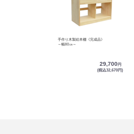
手作り木製絵本棚《完成品》
～幅80㎝～
29,700
円
(税込32,670円)