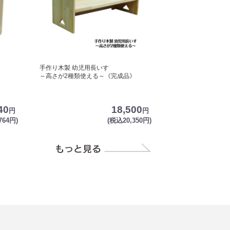
手作り木製 幼児用長いす
～高さが2種類使える～《完成品》
40
18,500
円
円
764円)
(税込20,350円)