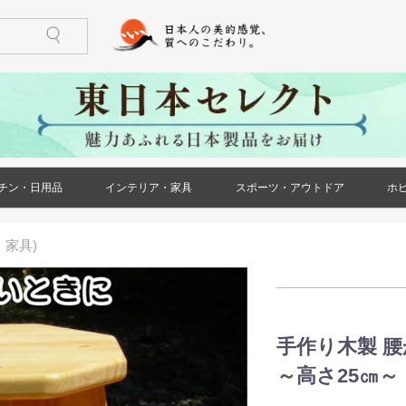
チン・日用品
インテリア・家具
スポーツ・アウトドア
ホ
)
ケース・ポー
ズ)
メンズ)
ズ)
ス)
ース)
ケース・ポー
トール(レディ
レディース)
リー(レディー
)
)
鍋・フライパン
調理器具
食器
酒器
箸・カトラリー
グラス・タンブラー
珈琲・お茶用品
保存用品
キッチンファブリック
キッチン雑貨
生活雑貨
日用消耗品
文房具
印鑑・ハンコ
防災用品
ペット用品
花・ガーデン
冠婚葬祭
家具(インテリア・家具)
収納家具
小物収納
インテリア小物
ライト・照明器具
ベッド・寝具
カーペット・ラグ
仏壇・仏具・神具
メモリアル・記念品
バーベキュー用品
ストーブ・焚き火台
アウトドア用テーブル
アウトドア用小物
ゴルフ用品
トレーニング用品
カー用品
・家具)
)
手作り木製 
～高さ25㎝～