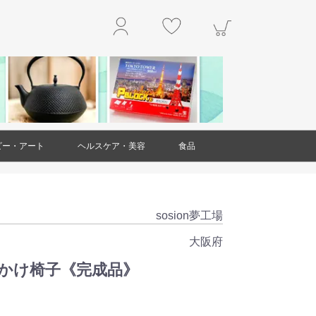
ビー・アート
ヘルスケア・美容
食品
玩具
アクセサリー
工作・キット
楽器
本・雑誌
掛軸
絵画
置物・オブジェ
工芸品・民芸品
ガラス製品
ダイエット・健康
スキンケア
ヘアケア
アロマ
美容雑貨
衛生用品(ヘルスケア・美容)
精肉・肉加工品
魚介類・水産加工品
野菜
果物
和菓子
洋菓子・スイーツ
お米・米粉
豆製品
レトルト食品
麺類
調味料
乾物
ジャム・はちみつ
非常用食品
ドリンク
お茶
お酒
その他食品
sosion夢工場
大阪府
腰かけ椅子《完成品》