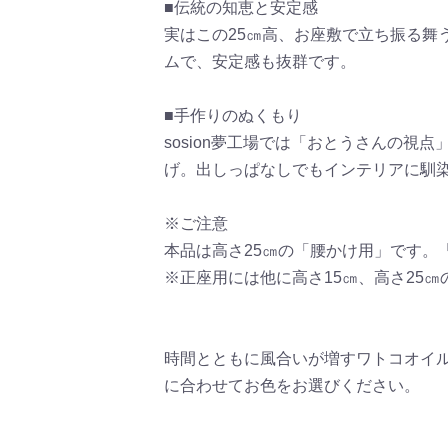
■伝統の知恵と安定感
実はこの25㎝高、お座敷で立ち振る
ムで、安定感も抜群です。
■手作りのぬくもり
sosion夢工場では「おとうさんの
げ。出しっぱなしでもインテリアに馴
※ご注意
本品は高さ25㎝の「腰かけ用」です。
※正座用には他に高さ15㎝、高さ25
時間とともに風合いが増すワトコオイ
に合わせてお色をお選びください。