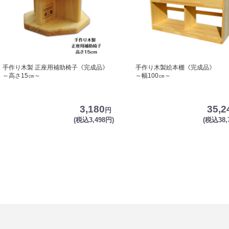
手作り木製 正座用補助椅子《完成品》
手作り木製絵本棚《完成品》
～高さ15㎝～
～幅100㎝～
3,180
35,2
円
(税込3,498円)
(税込38,