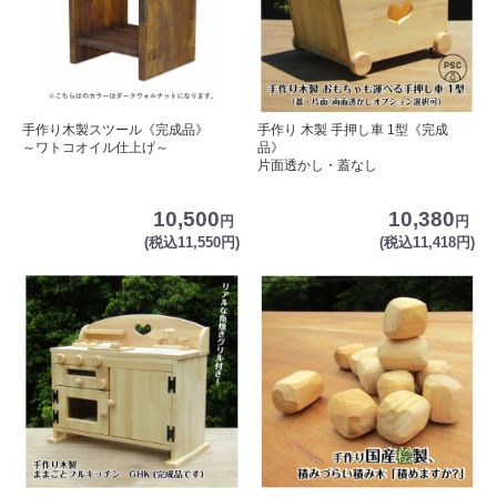
手作り木製スツール《完成品》
手作り 木製 手押し車 1型《完成
～ワトコオイル仕上げ～
品》
片面透かし・蓋なし
10,500
10,380
円
円
(税込11,550円)
(税込11,418円)