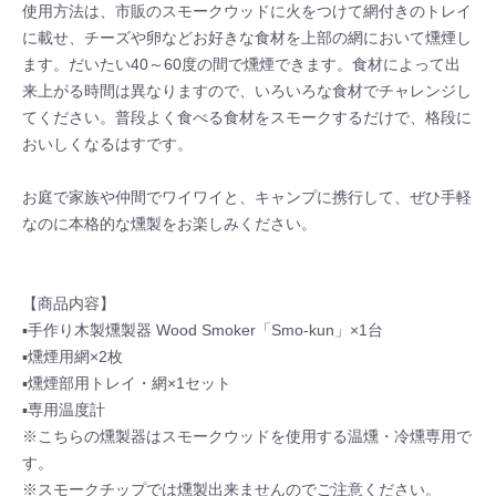
使用方法は、市販のスモークウッドに火をつけて網付きのトレイ
に載せ、チーズや卵などお好きな食材を上部の網において燻煙し
ます。だいたい40～60度の間で燻煙できます。食材によって出
来上がる時間は異なりますので、いろいろな食材でチャレンジし
てください。普段よく食べる食材をスモークするだけで、格段に
おいしくなるはすです。
お庭で家族や仲間でワイワイと、キャンプに携行して、ぜひ手軽
なのに本格的な燻製をお楽しみください。
【商品内容】
▪手作り木製燻製器 Wood Smoker「Smo-kun」×1台
▪燻煙用網×2枚
▪燻煙部用トレイ・網×1セット
▪専用温度計
※こちらの燻製器はスモークウッドを使用する温燻・冷燻専用で
す。
※スモークチップでは燻製出来ませんのでご注意ください。