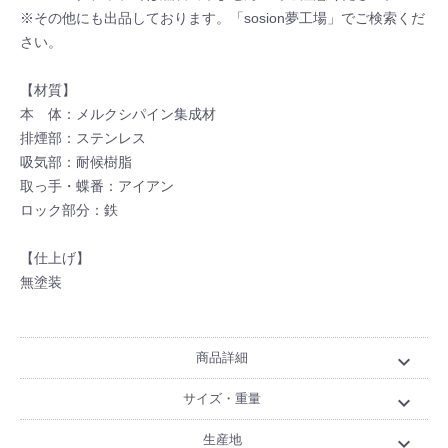
※その他にも出品しております。「sosion夢工場」でご検索くだ
さい。
【材質】
本 体：メルクシパイン集成材
排煙部：ステンレス
吸気部：耐候樹脂
取っ手・蝶番：アイアン
ロック部分：鉄
【仕上げ】
無塗装
商品詳細
expand_more
サイズ・重量
expand_more
生産地
expand_more