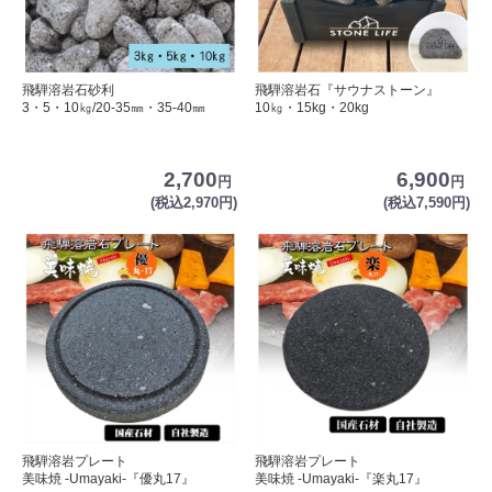
飛騨溶岩石砂利
飛騨溶岩石『サウナストーン』
3・5・10㎏/20-35㎜・35-40㎜
10㎏・15kg・20kg
2,700
6,900
円
円
(税込2,970円)
(税込7,590円)
飛騨溶岩プレート
飛騨溶岩プレート
美味焼 -Umayaki-『優丸17』
美味焼 -Umayaki-『楽丸17』