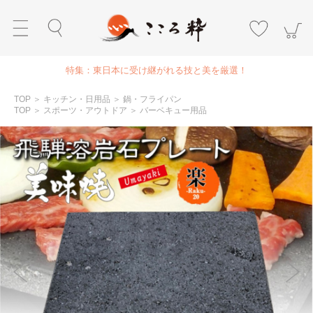
特集：東日本に受け継がれる技と美を厳選！
TOP
＞
キッチン・日用品
＞
鍋・フライパン
TOP
＞
スポーツ・アウトドア
＞
バーベキュー用品