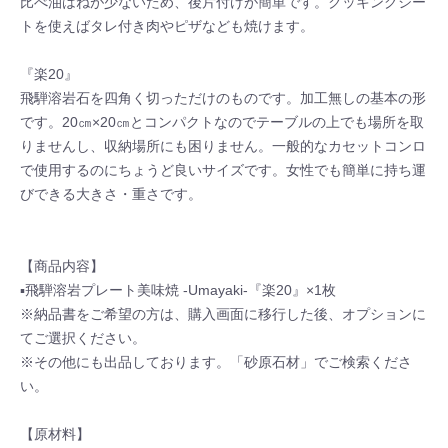
比べ油はねが少ないため、後片付けが簡単です。クッキングシー
トを使えばタレ付き肉やピザなども焼けます。
『楽20』
飛騨溶岩石を四角く切っただけのものです。加工無しの基本の形
です。20㎝×20㎝とコンパクトなのでテーブルの上でも場所を取
りませんし、収納場所にも困りません。一般的なカセットコンロ
で使用するのにちょうど良いサイズです。女性でも簡単に持ち運
びできる大きさ・重さです。
【商品内容】
▪飛騨溶岩プレート美味焼 -Umayaki-『楽20』×1枚
※納品書をご希望の方は、購入画面に移行した後、オプションに
てご選択ください。
※その他にも出品しております。「砂原石材」でご検索くださ
い。
【原材料】