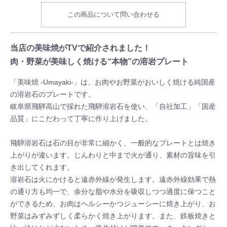
この商品について問い合わせる
当店の美味焼がTVで紹介されました！
肉・野菜が美味しく焼ける“本物”の溶岩プレート
「美味焼 -Umayaki-」は、お肉やお野菜がおいしく焼ける純国産
の溶岩石のプレートです。
岐阜県飛騨高山で採れた飛騨溶岩石を使い、「自社加工」「国産
品質」にこだわって丁寧に作り上げました。
飛騨溶岩石は石の目が非常に細かく、一般的なプレートとは焼き
上がりが違います。じんわりと中まで火が通り、素材の旨味を引
き出してくれます。
溶岩石は火にかけると遠赤外線が発生します。遠赤外線効果で熱
の通り方も均一で、余分な脂や水分を吸収しつつ適度に保つこと
ができるため、お肉はヘルシーかつジューシーに焼き上がり、お
野菜はみずみずしく柔らかく焼き上がります。また、鉄板焼きと