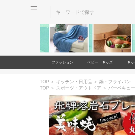
ファッション
ベビー・キッズ
キッ
メンズ
レディース
衣類
バッグ
財布・カードケース・ポー
ネクタイ
ショール・ストール
アクセサリー
ヘアアクセサリー
和装小物
靴
時計
傘
ベビー・キッズ用品
家具(ベビー・キッズ)
大型遊具
玩具・知育玩具
出産祝い・ギフト
絵本・本
バッグ(メンズ
財布・カード
ネクタイ(メン
アクセサリー(
和装小物(メン
靴(メンズ)
時計(メンズ)
衣類(レディー
バッグ(レディ
財布・カード
ショール・ス
アクセサリー(
ヘアアクセサ
靴(レディース
傘(レディース
TOP
＞
キッチン・日用品
＞
鍋・フライパン
チ
チ(メンズ)
チ(レディース
ース)
ス)
TOP
＞
スポーツ・アウトドア
＞
バーベキュ