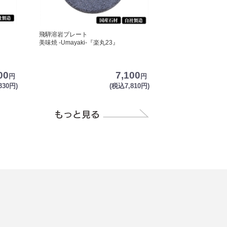
飛騨溶岩プレート
美味焼 -Umayaki-『楽丸23』
00
7,100
円
円
330円)
(税込7,810円)