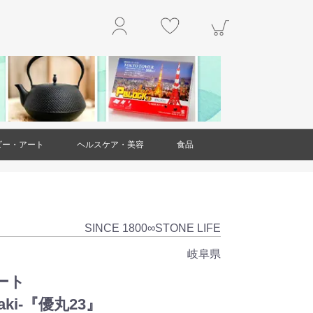
ビー・アート
ヘルスケア・美容
食品
玩具
アクセサリー
工作・キット
楽器
本・雑誌
掛軸
絵画
置物・オブジェ
工芸品・民芸品
ガラス製品
ダイエット・健康
スキンケア
ヘアケア
アロマ
美容雑貨
衛生用品(ヘルスケア・美容)
精肉・肉加工品
魚介類・水産加工品
野菜
果物
和菓子
洋菓子・スイーツ
お米・米粉
豆製品
レトルト食品
麺類
調味料
乾物
ジャム・はちみつ
非常用食品
ドリンク
お茶
お酒
その他食品
SINCE 1800∞STONE LIFE
岐阜県
ート
aki-『優丸23』