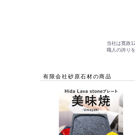
当社は寛政1
職人の誇り
有限会社砂原石材
の商品