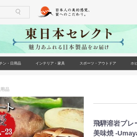
チン・日用品
インテリア・家具
スポーツ・アウトドア
ホ
)
ケース・ポー
ズ)
メンズ)
ズ)
ス)
ース)
ケース・ポー
トール(レディ
レディース)
リー(レディー
)
)
鍋・フライパン
調理器具
食器
酒器
箸・カトラリー
グラス・タンブラー
珈琲・お茶用品
保存用品
キッチンファブリック
キッチン雑貨
生活雑貨
日用消耗品
文房具
印鑑・ハンコ
防災用品
ペット用品
花・ガーデン
冠婚葬祭
家具(インテリア・家具)
収納家具
小物収納
インテリア小物
ライト・照明器具
ベッド・寝具
カーペット・ラグ
仏壇・仏具・神具
メモリアル・記念品
バーベキュー用品
ストーブ・焚き火台
アウトドア用テーブル
アウトドア用小物
ゴルフ用品
トレーニング用品
カー用品
)
ー用品
飛騨溶岩プレ
美味焼 -Umay