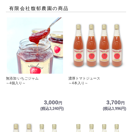
有限会社馥郁農園
の商品
無添加 いちごジャム
濃厚トマトジュース
～4個入り～
～4本入り～
3,000
3,700
円
円
(税込3,240円)
(税込3,996円)