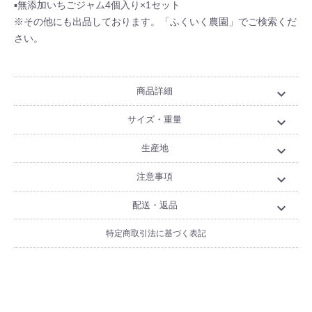
▪無添加いちごジャム4個入り×1セット
※その他にも出品しております。「ふくいく農園」でご検索くだ
さい。
商品詳細
expand_more
サイズ・重量
expand_more
生産地
expand_more
注意事項
expand_more
配送・返品
expand_more
特定商取引法に基づく表記