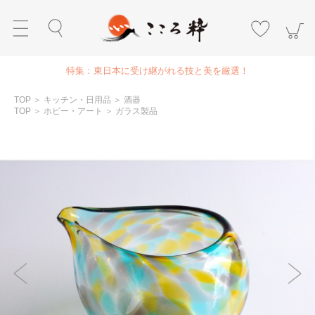
特集：東日本に受け継がれる技と美を厳選！
TOP
＞
キッチン・日用品
＞
酒器
TOP
＞
ホビー・アート
＞
ガラス製品