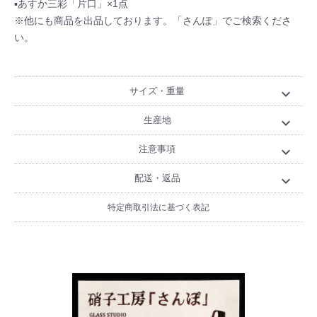
▪あすか三彩「片口」×1点
※他にも商品を出品しております。「さんぽ」でご検索くださ
い。
サイズ・重量
expand_more
生産地
expand_more
注意事項
expand_more
配送・返品
expand_more
特定商取引法に基づく表記