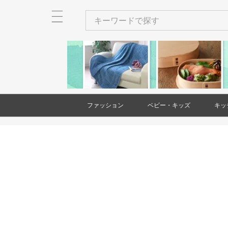
ファッション
ベビー・キッズ
キッ
メンズ
レディース
衣類
バッグ
財布・カードケース・ポー
ネクタイ
ショール・ストール
アクセサリー
ヘアアクセサリー
和装小物
靴
時計
傘
ベビー・キッズ用品
家具(ベビー・キッズ)
大型遊具
玩具・知育玩具
出産祝い・ギフト
絵本・本
バッグ(メンズ
財布・カード
ネクタイ(メン
アクセサリー(
和装小物(メン
靴(メンズ)
時計(メンズ)
衣類(レディー
バッグ(レディ
財布・カード
ショール・ス
アクセサリー(
ヘアアクセサ
靴(レディース
傘(レディース
チ
チ(メンズ)
チ(レディース
ース)
ス)