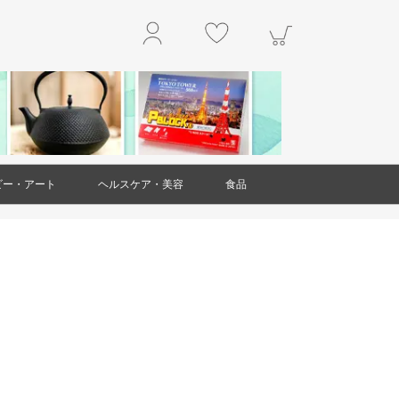
ビー・アート
ヘルスケア・美容
食品
玩具
アクセサリー
工作・キット
楽器
本・雑誌
掛軸
絵画
置物・オブジェ
工芸品・民芸品
ガラス製品
ダイエット・健康
スキンケア
ヘアケア
アロマ
美容雑貨
衛生用品(ヘルスケア・美容)
精肉・肉加工品
魚介類・水産加工品
野菜
果物
和菓子
洋菓子・スイーツ
お米・米粉
豆製品
レトルト食品
麺類
調味料
乾物
ジャム・はちみつ
非常用食品
ドリンク
お茶
お酒
その他食品