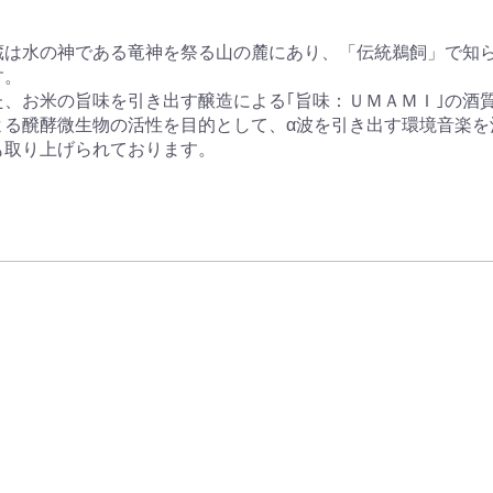
蔵は水の神である竜神を祭る山の麓にあり、「伝統鵜飼」で知
。

、お米の旨味を引き出す醸造による｢旨味：ＵＭＡＭＩ｣の酒
よる醗酵微生物の活性を目的として、α波を引き出す環境音楽を
も取り上げられております。