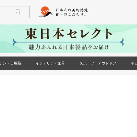
チン・日用品
インテリア・家具
スポーツ・アウトドア
ホ
)
ケース・ポー
ズ)
メンズ)
ズ)
ス)
ース)
ケース・ポー
トール(レディ
レディース)
リー(レディー
)
)
鍋・フライパン
調理器具
食器
酒器
箸・カトラリー
グラス・タンブラー
珈琲・お茶用品
保存用品
キッチンファブリック
キッチン雑貨
生活雑貨
日用消耗品
文房具
印鑑・ハンコ
防災用品
ペット用品
花・ガーデン
冠婚葬祭
家具(インテリア・家具)
収納家具
小物収納
インテリア小物
ライト・照明器具
ベッド・寝具
カーペット・ラグ
仏壇・仏具・神具
メモリアル・記念品
バーベキュー用品
ストーブ・焚き火台
アウトドア用テーブル
アウトドア用小物
ゴルフ用品
トレーニング用品
カー用品
)