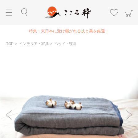
特集：東日本に受け継がれる技と美を厳選！
TOP
＞
インテリア・家具
＞
ベッド・寝具