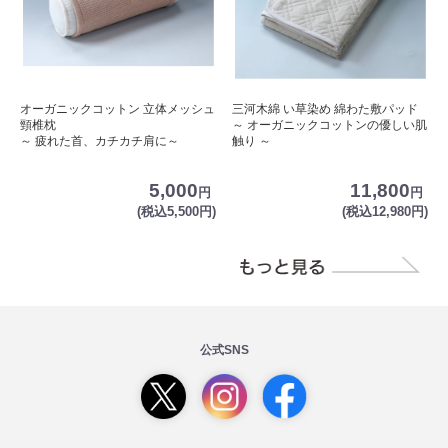
オーガニックコットン 立体メッシュ
三河木綿 い草染め 綿わた敷パッド
頸椎枕
～ オーガニックコットンの優しい肌
～ 疲れた首、カチカチ肩に～
触り ～
5,000
11,800
円
円
(税込5,500円)
(税込12,980円)
公式SNS