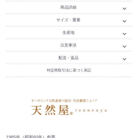
商品詳細
expand_more
サイズ・重量
expand_more
生産地
expand_more
注意事項
expand_more
配送・返品
expand_more
特定商取引法に基づく表記
1985年（昭和60年）創業。
