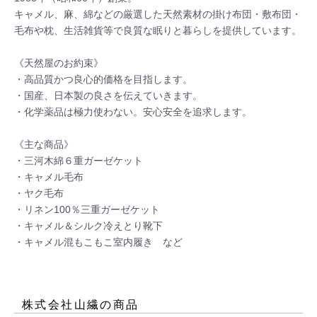
キャメル、麻、綿などの厳選した天然素材の掛け布団・敷布団・
毛布や枕、生活雑貨等で良質な眠りと暮らしを提供しています。

《天然屋のお約束》

・高品質かつ良心的価格を目指します。

・国産、日本製の良さを伝えていきます。

・化学薬品は極力使わない。安心安全を追求します。

《主な商品》

・三河木綿６重ガーゼケット

・キャメル毛布

・ヤク毛布

・リネン100％三重ガーゼケット

・キャメル＆シルク冷えとり靴下

・キャメル混もこもこ室内履き　など
株式会社山繊
の商品