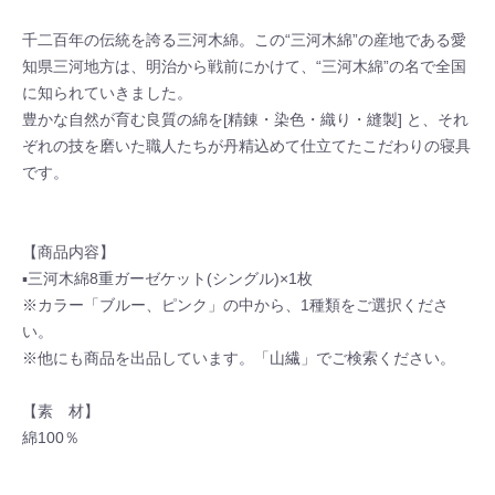
千二百年の伝統を誇る三河木綿。この“三河木綿”の産地である愛
知県三河地方は、明治から戦前にかけて、“三河木綿”の名で全国
に知られていきました。
豊かな自然が育む良質の綿を[精錬・染色・織り・縫製] と、それ
ぞれの技を磨いた職人たちが丹精込めて仕立てたこだわりの寝具
です。
【商品内容】
▪三河木綿8重ガーゼケット(シングル)×1枚
※カラー「ブルー、ピンク」の中から、1種類をご選択くださ
い。
※他にも商品を出品しています。「山繊」でご検索ください。
【素 材】
綿100％