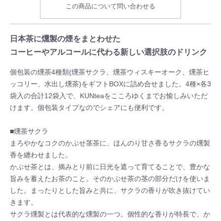
この商品について問い合わせる
日本茶に燻製の煙をまとわせた
コーヒーやアルコールに代わる新しい選択肢のドリンク
個包装の燻茶4種類(燻茶サクラ、燻茶ウィスキーオーク、燻茶ヒ
ッコリー、水出し燻茶)をギフトBOXに詰め合せました。4種×各3
袋入の合計12袋入で、KUNteaをこころゆくまでお愉しみいただ
けます。個包装タイプなのでシェアにも便利です。
■燻茶サクラ
まろやかなコクのかぶせ茎茶に、ほんのり甘さ香るサクラの燻製
香を纏わせました。
かぶせ茶とは、摘みとり前に日光を遮って育てることで、豊かな
旨みを蓄えたお茶のこと。そのかぶせ茶の茎の部分だけを使いま
した。まったりとした旨みと共に、サクラの香りが吹き抜けてい
きます。
サクラ燻製とは代表的な燻製の一つ。個性的な香りが特長で、か