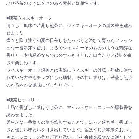
ぶせ茎茶のようにクセのある素材と好相性です。
■燻茶ウィスキーオーク
清々しい風味の若蒸し煎茶に、ウィスキーオークの燻製香を纏わ
せました。
燦々と降り注ぐ初夏の日差しをたっぷりと浴びて育ったフレッシ
ュな一番新芽を使用。まるでウィスキーそのもののような芳醇な
香りと、本格緑茶ならではのすっきりとした口当たりと後味の良
さを楽しめます。
ウィスキーオーク燻製とは実際にウィスキーの貯蔵・熟成に使わ
れていた古樽をチップにした燻製。その甘い香りは、若蒸し煎茶
のかろやかな風味にぴったりです。
■燻茶ヒッコリー
上品で香ばしい茎ほうじ茶に、マイルドなヒッコリーの燻製香を
纏わせました。
柔らかな一番摘みの茎を焙煎することで、ほっと落ち着く香ばし
さと優しい味わいを引き出しています。茎ほうじ茶本来のおいし
さにヒッコリーの香りが寄り添い、心と身体を緩やかに満たして