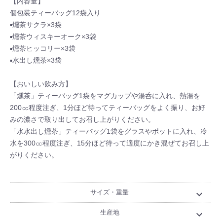
【内容量】
個包装ティーバッグ12袋入り
▪燻茶サクラ×3袋
▪燻茶ウィスキーオーク×3袋
▪燻茶ヒッコリー×3袋
▪水出し燻茶×3袋
【おいしい飲み方】
「燻茶」ティーバッグ1袋をマグカップや湯呑に入れ、熱湯を
200㏄程度注ぎ、1分ほど待ってティーバッグをよく振り、お好
みの濃さで取り出してお召し上がりください。
「水水出し燻茶」ティーバッグ1袋をグラスやポットに入れ、冷
水を300㏄程度注ぎ、15分ほど待って適度にかき混ぜてお召し上
がりください。
サイズ・重量
expand_more
生産地
expand_more