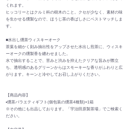
くれます。
ヒッコリーとはクルミ科の樹木のこと。クセが少なく、素材の味
を生かせる燻製なので、ほうじ茶の香ばしさにベストマッチしま
す。
■水出し燻茶ウィスキーオーク
茶葉を細かく刻み抽出性をアップさせた水出し煎茶に、ウィスキ
ーオークの燻製香を纏わせました。
水で抽出することで、苦みと渋みを抑えたクリアな旨みが際立
ち、透明感のあるグリーンからはスモーキーな香りがふわりと広
がります。キーンと冷やしてお召し上がりください。
【商品内容】
▪燻茶バラエティギフト(個包装の燻茶4種類)×1箱
※その他にも出品しております。「宇治田原製茶場」でご検索く
ださい。