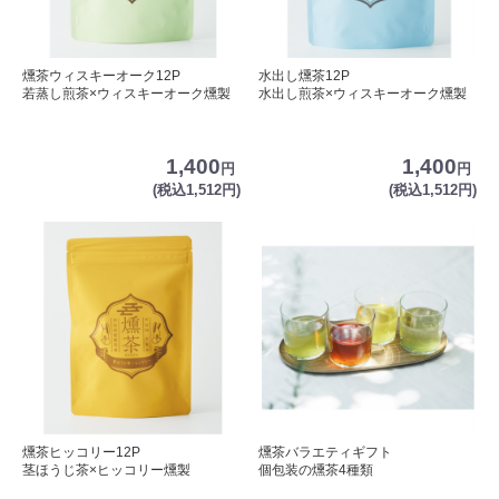
燻茶ウィスキーオーク12P
水出し燻茶12P
若蒸し煎茶×ウィスキーオーク燻製
水出し煎茶×ウィスキーオーク燻製
1,400
1,400
円
円
(税込1,512円)
(税込1,512円)
燻茶ヒッコリー12P
燻茶バラエティギフト
茎ほうじ茶×ヒッコリー燻製
個包装の燻茶4種類