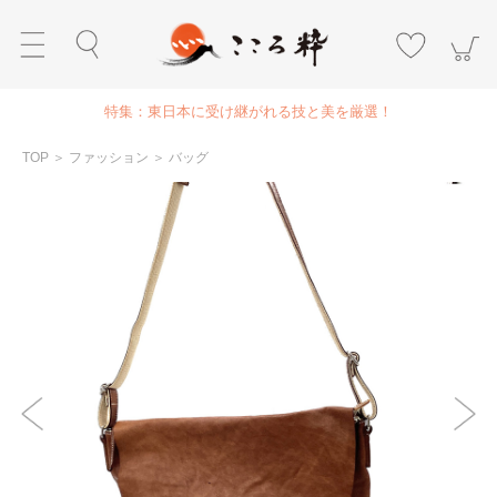
特集：東日本に受け継がれる技と美を厳選！
TOP
＞
ファッション
＞
バッグ