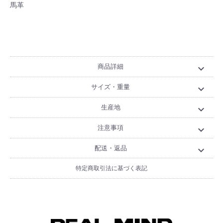
馬革
商品詳細
expand_more
サイズ・重量
expand_more
生産地
expand_more
注意事項
expand_more
配送・返品
expand_more
特定商取引法に基づく表記