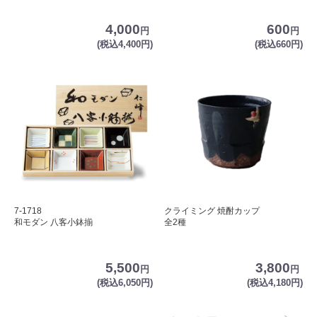
4,000
600
円
円
(税込4,400円)
(税込660円)
7-1718
クライミング 焼酎カップ
和モダン 八客小鉢揃
全2種
5,500
3,800
円
円
(税込6,050円)
(税込4,180円)