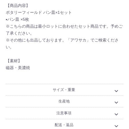
【商品内容】
ポタリーフィールド パン皿×1セット
▪パン皿 ×5枚
※こちらの商品は最小ロットに合わせたセット商品です。予めご
了承ください。
※その他にも出品しております。「アワサカ」でご検索くださ
い。
【素材】
磁器・美濃焼
サイズ・重量
expand_more
生産地
expand_more
注意事項
expand_more
配送・返品
expand_more