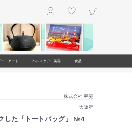
ビー・アート
ヘルスケア・美容
食品
玩具
アクセサリー
工作・キット
楽器
本・雑誌
掛軸
絵画
置物・オブジェ
工芸品・民芸品
ガラス製品
ダイエット・健康
スキンケア
ヘアケア
アロマ
美容雑貨
衛生用品(ヘルスケア・美容)
精肉・肉加工品
魚介類・水産加工品
野菜
果物
和菓子
洋菓子・スイーツ
お米・米粉
豆製品
レトルト食品
麺類
調味料
乾物
ジャム・はちみつ
非常用食品
ドリンク
お茶
お酒
その他食品
株式会社 甲斐
大阪府
クした「トートバッグ」 №4