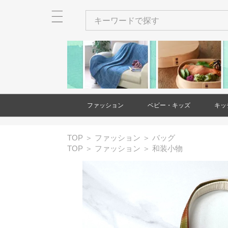
ファッション
ベビー・キッズ
キッ
メンズ
レディース
衣類
バッグ
財布・カードケース・ポー
ネクタイ
ショール・ストール
アクセサリー
ヘアアクセサリー
和装小物
靴
時計
傘
ベビー・キッズ用品
家具(ベビー・キッズ)
大型遊具
玩具・知育玩具
出産祝い・ギフト
絵本・本
バッグ(メンズ
財布・カード
ネクタイ(メン
アクセサリー(
和装小物(メン
靴(メンズ)
時計(メンズ)
衣類(レディー
バッグ(レディ
財布・カード
ショール・ス
アクセサリー(
ヘアアクセサ
靴(レディース
傘(レディース
TOP
＞
ファッション
＞
バッグ
チ
チ(メンズ)
チ(レディース
ース)
ス)
TOP
＞
ファッション
＞
和装小物