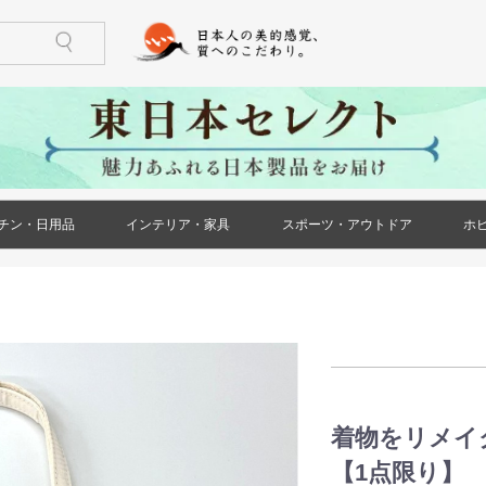
チン・日用品
インテリア・家具
スポーツ・アウトドア
ホ
)
ケース・ポー
ズ)
メンズ)
ズ)
ス)
ース)
ケース・ポー
トール(レディ
レディース)
リー(レディー
)
)
鍋・フライパン
調理器具
食器
酒器
箸・カトラリー
グラス・タンブラー
珈琲・お茶用品
保存用品
キッチンファブリック
キッチン雑貨
生活雑貨
日用消耗品
文房具
印鑑・ハンコ
防災用品
ペット用品
花・ガーデン
冠婚葬祭
家具(インテリア・家具)
収納家具
小物収納
インテリア小物
ライト・照明器具
ベッド・寝具
カーペット・ラグ
仏壇・仏具・神具
メモリアル・記念品
バーベキュー用品
ストーブ・焚き火台
アウトドア用テーブル
アウトドア用小物
ゴルフ用品
トレーニング用品
カー用品
)
着物をリメイ
【1点限り】