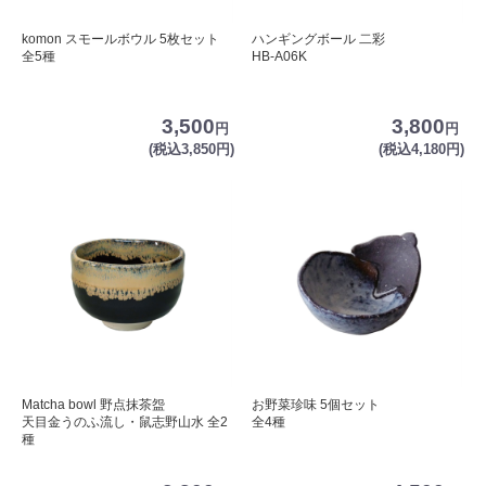
komon スモールボウル 5枚セット
ハンギングボール 二彩
全5種
HB-A06K
3,500
3,800
円
円
(税込3,850円)
(税込4,180円)
Matcha bowl 野点抹茶盌
お野菜珍味 5個セット
天目金うのふ流し・鼠志野山水 全2
全4種
種