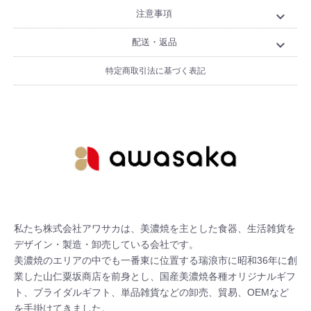
注意事項
expand_more
配送・返品
expand_more
特定商取引法に基づく表記
私たち株式会社アワサカは、美濃焼を主とした食器、生活雑貨を
デザイン・製造・卸売している会社です。

美濃焼のエリアの中でも一番東に位置する瑞浪市に昭和36年に創
業した山仁粟坂商店を前身とし、国産美濃焼各種オリジナルギフ
ト、ブライダルギフト、単品雑貨などの卸売、貿易、OEMなど
を手掛けてきました。
