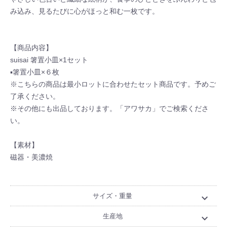
み込み、見るたびに心がほっと和む一枚です。
【商品内容】
suisai 箸置小皿×1セット
▪箸置小皿×６枚
※こちらの商品は最小ロットに合わせたセット商品です。予めご
了承ください。
※その他にも出品しております。「アワサカ」でご検索くださ
い。
【素材】
磁器・美濃焼
サイズ・重量
expand_more
生産地
expand_more