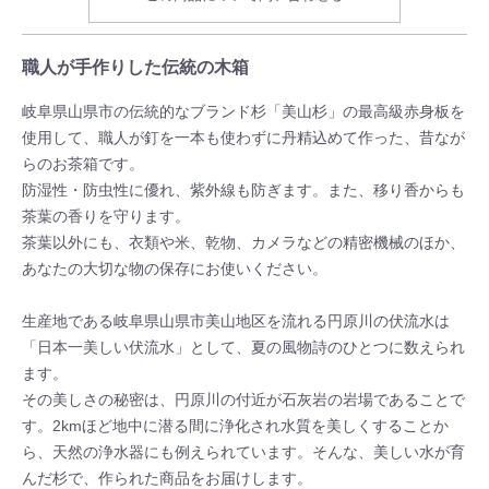
職人が手作りした伝統の木箱
岐阜県山県市の伝統的なブランド杉「美山杉」の最高級赤身板を
使用して、職人が釘を一本も使わずに丹精込めて作った、昔なが
らのお茶箱です。
防湿性・防虫性に優れ、紫外線も防ぎます。また、移り香からも
茶葉の香りを守ります。
茶葉以外にも、衣類や米、乾物、カメラなどの精密機械のほか、
あなたの大切な物の保存にお使いください。
生産地である岐阜県山県市美山地区を流れる円原川の伏流水は
「日本一美しい伏流水」として、夏の風物詩のひとつに数えられ
ます。
その美しさの秘密は、円原川の付近が石灰岩の岩場であることで
す。2kmほど地中に潜る間に浄化され水質を美しくすることか
ら、天然の浄水器にも例えられています。そんな、美しい水が育
んだ杉で、作られた商品をお届けします。