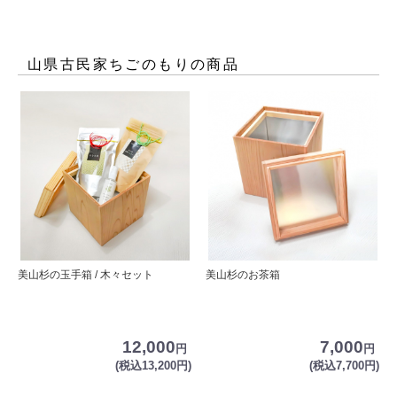
山県古民家ちごのもり
の商品
美山杉の玉手箱 / 木々セット
美山杉のお茶箱
12,000
7,000
円
円
(税込13,200円)
(税込7,700円)