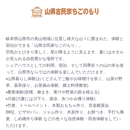
岐阜県山県市の美山地域に位置し雄大な山々に囲まれた、体験と
宿泊ができる「山県古民家ちごのもり」。

空気がとびきり美しく、星が降るように見えます。夏にはホタル
が見られる自然豊かな場所です。

シェアハウスとしての利用、宿泊、そして四季折々の山の幸を使
って、山県市ならではの体験を楽しんでいただけます。

▪山県暮らし体験(おくどさんでご飯やお味噌汁を炊く、山菜や野
草、薬草採り、お茶摘み体験、郷土料理教室)

▪農業体験(収穫、種まき、果汁や野菜の苗を植える)

▪川遊び(夏には川下り、遊泳、魚つかみ獲り体験) 

▪竹箸、トールペイント、木製おもちゃ作り、音楽鑑賞会、
BBQ、ピザやパン、ジャム作り、木炭作り、お餅つき、手打ち蕎
麦、しめ縄作り体験 などの色々な自然体験・田舎体験をしてい