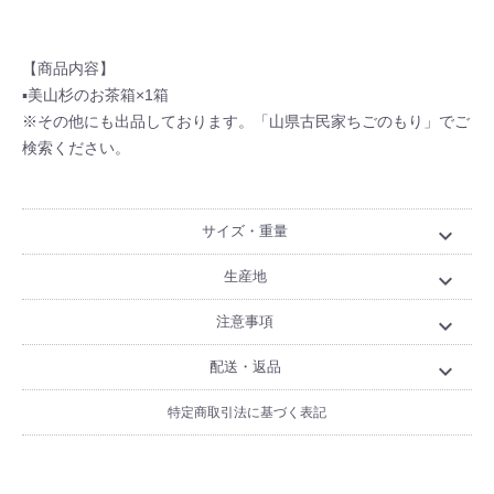
【商品内容】
▪美山杉のお茶箱×1箱
※その他にも出品しております。「山県古民家ちごのもり」でご
検索ください。
サイズ・重量
expand_more
生産地
expand_more
注意事項
expand_more
配送・返品
expand_more
特定商取引法に基づく表記