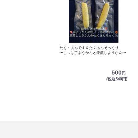
たく・あんです＆たくあんそっくり
〜じつは芋ようかんと栗蒸しようかん〜
500
円
(税込540円)