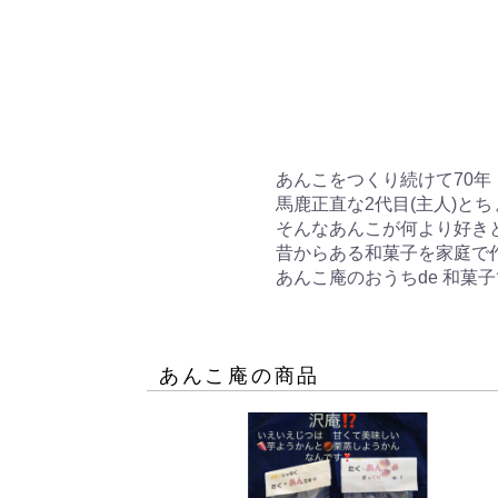
あんこをつくり続けて70年！
馬鹿正直な2代目(主人)と
そんなあんこが何より好き
昔からある和菓子を家庭で
あんこ庵のおうちde 和菓
あんこ庵
の商品