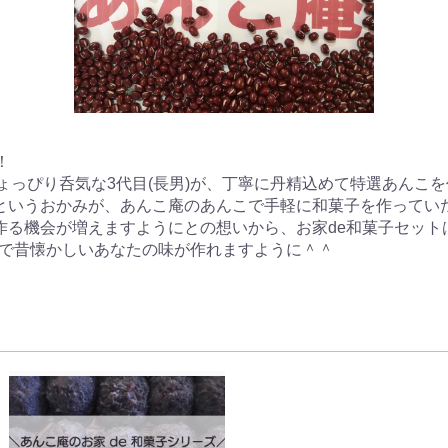


ちょっぴり呑気な3代目(長男)が、丁寧に丹精込めて特選あんこを
というおかみが、あんこ庵のあんこで手軽に和菓子を作っていた
作る機会が増えますようにとの想いから、お家de和菓子セットは
子で昔懐かしいあなたの味が作れますように＾＾