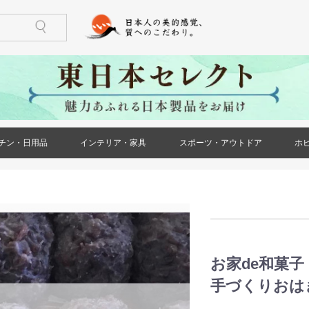
チン・日用品
インテリア・家具
スポーツ・アウトドア
ホ
)
ケース・ポー
ズ)
メンズ)
ズ)
ス)
ース)
ケース・ポー
トール(レディ
レディース)
リー(レディー
)
)
鍋・フライパン
調理器具
食器
酒器
箸・カトラリー
グラス・タンブラー
珈琲・お茶用品
保存用品
キッチンファブリック
キッチン雑貨
生活雑貨
日用消耗品
文房具
印鑑・ハンコ
防災用品
ペット用品
花・ガーデン
冠婚葬祭
家具(インテリア・家具)
収納家具
小物収納
インテリア小物
ライト・照明器具
ベッド・寝具
カーペット・ラグ
仏壇・仏具・神具
メモリアル・記念品
バーベキュー用品
ストーブ・焚き火台
アウトドア用テーブル
アウトドア用小物
ゴルフ用品
トレーニング用品
カー用品
)
お家de和菓子
手づくりおは