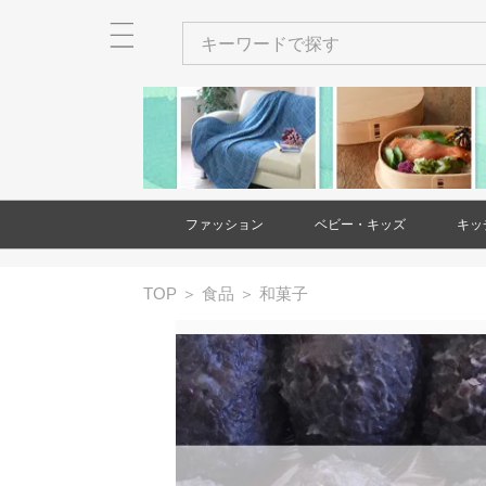
ファッション
ベビー・キッズ
キッ
メンズ
レディース
衣類
バッグ
財布・カードケース・ポー
ネクタイ
ショール・ストール
アクセサリー
ヘアアクセサリー
和装小物
靴
時計
傘
ベビー・キッズ用品
家具(ベビー・キッズ)
大型遊具
玩具・知育玩具
出産祝い・ギフト
絵本・本
バッグ(メンズ
財布・カード
ネクタイ(メン
アクセサリー(
和装小物(メン
靴(メンズ)
時計(メンズ)
衣類(レディー
バッグ(レディ
財布・カード
ショール・ス
アクセサリー(
ヘアアクセサ
靴(レディース
傘(レディース
TOP
＞
食品
＞
和菓子
チ
チ(メンズ)
チ(レディース
ース)
ス)