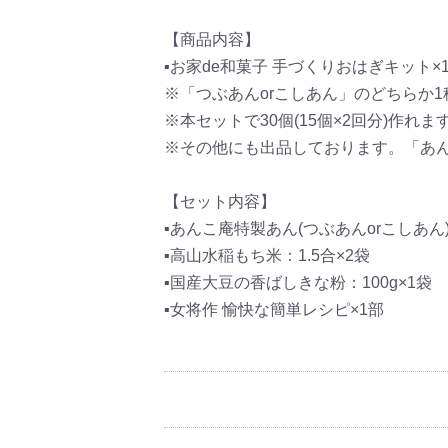
【商品内容】
▪お家de和菓子 手づくりおはぎキット×
※「つぶあんorこしあん」のどちらか
※本セットで30個(15個×2回分)作れま
※その他にも出品しております。「あ
【セット内容】
▪あんこ庵特製あん(つぶあんorこしあん)：
▪高山水稲もち米：1.5合×2袋
▪国産大豆の香ばしきな粉：100g×1袋
▪女将作 愉快な簡単レシピ×1部