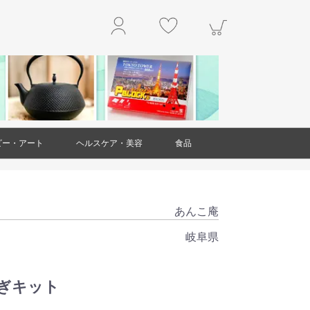
ビー・アート
ヘルスケア・美容
食品
玩具
アクセサリー
工作・キット
楽器
本・雑誌
掛軸
絵画
置物・オブジェ
工芸品・民芸品
ガラス製品
ダイエット・健康
スキンケア
ヘアケア
アロマ
美容雑貨
衛生用品(ヘルスケア・美容)
精肉・肉加工品
魚介類・水産加工品
野菜
果物
和菓子
洋菓子・スイーツ
お米・米粉
豆製品
レトルト食品
麺類
調味料
乾物
ジャム・はちみつ
非常用食品
ドリンク
お茶
お酒
その他食品
あんこ庵
岐阜県
ぎキット