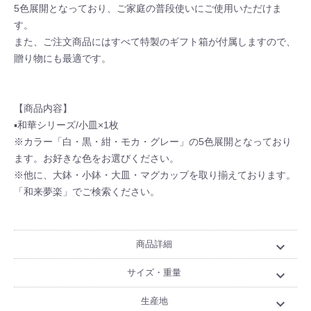
5色展開となっており、ご家庭の普段使いにご使用いただけま
す。
また、ご注文商品にはすべて特製のギフト箱が付属しますので、
贈り物にも最適です。
【商品内容】
▪和華シリーズ/小皿×1枚
※カラー「白・黒・紺・モカ・グレー」の5色展開となっており
ます。お好きな色をお選びください。
※他に、大鉢・小鉢・大皿・マグカップを取り揃えております。
「和来夢楽」でご検索ください。
商品詳細
expand_more
サイズ・重量
expand_more
生産地
expand_more