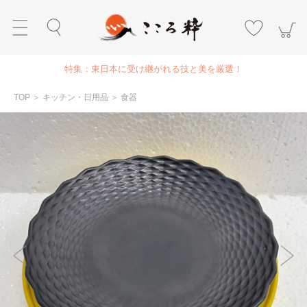
特集：東日本に受け継がれる技と美を厳選！
TOP
＞
キッチン・日用品
＞
食器