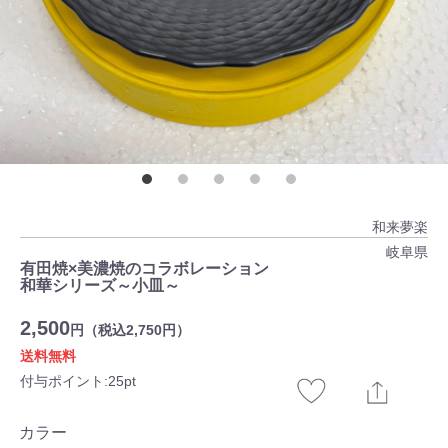
和来夢楽
岐阜県
有田焼×美濃焼のコラボレーション
和華シリーズ～小皿～
2,500
円（税込2,750円）
送料無料
付与ポイント:25pt
カラー