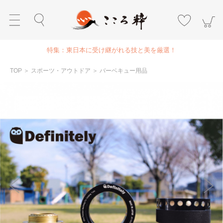
特集：東日本に受け継がれる技と美を厳選！
TOP
＞
スポーツ・アウトドア
＞
バーベキュー用品