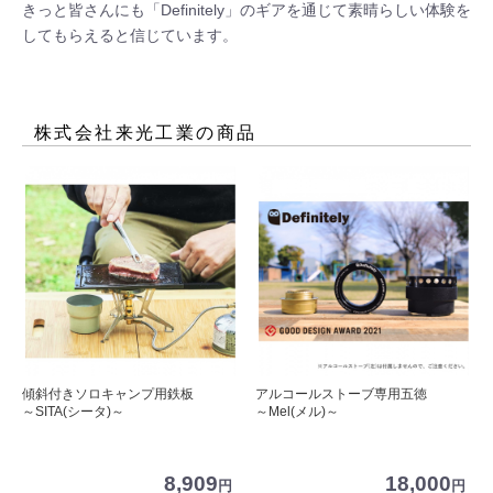
きっと皆さんにも「Definitely」のギアを通じて素晴らしい体験を
してもらえると信じています。
株式会社来光工業
の商品
傾斜付きソロキャンプ用鉄板
アルコールストーブ専用五徳
～SITA(シータ)～
～Mel(メル)～
8,909
18,000
円
円