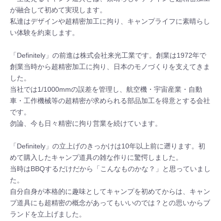
が融合して初めて実現します。

私達はデザインや超精密加工に拘り、キャンプライフに素晴らし
い体験を約束します。

「Definitely」の前進は株式会社来光工業です。創業は1972年で
創業当時から超精密加工に拘り、日本のモノづくりを支えてきま
した。

当社では1/1000mmの誤差を管理し、航空機・宇宙産業・自動
車・工作機械等の超精密が求められる部品加工を得意とする会社
です。

勿論、今も日々精密に拘り営業を続けています。

「Definitely」の立上げのきっかけは10年以上前に遡ります。初
めて購入したキャンプ道具の雑な作りに驚愕しました。

当時はBBQするだけだから「こんなものかな？」と思っていまし
た。

自分自身が本格的に趣味としてキャンプを初めてからは、キャン
プ道具にも超精密の概念があってもいいのでは？との思いからブ
ランドを立上げました。
