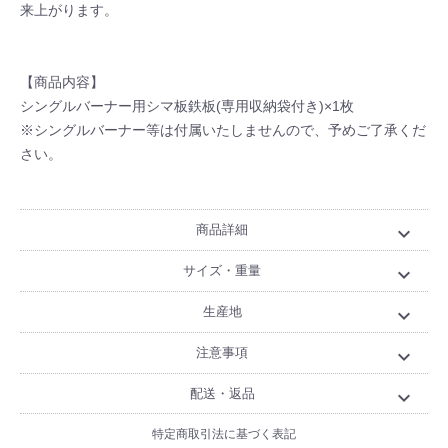
来上がります。
【商品内容】
シングルバーナー用シマ板鉄板(専用収納袋付き)×1枚
※シングルバーナー等は付属いたしませんので、予めご了承くだ
さい。
商品詳細
expand_more
サイズ・重量
expand_more
生産地
expand_more
注意事項
expand_more
配送・返品
expand_more
特定商取引法に基づく表記