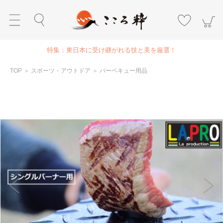
特集：東日本に受け継がれる技と美を厳選！
TOP
＞
スポーツ・アウトドア
＞
バーベキュー用品