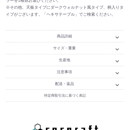
ラーを1種類お選びください。
※その他、天板タイプにダークウォルナット風タイプ、柄入りタ
イプがございます。「ヘキサテーブル」でご検索ください。
商品詳細
expand_more
サイズ・重量
expand_more
生産地
expand_more
注意事項
expand_more
配送・返品
expand_more
特定商取引法に基づく表記