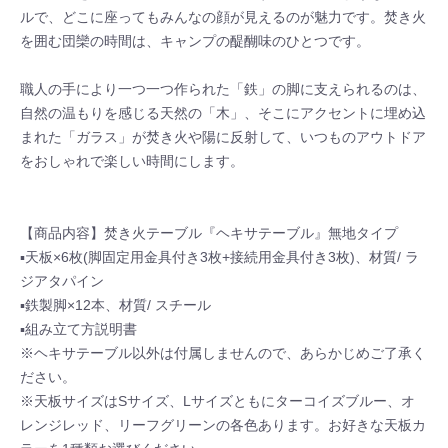
ルで、どこに座ってもみんなの顔が見えるのが魅力です。焚き火
を囲む団欒の時間は、キャンプの醍醐味のひとつです。
職人の手により一つ一つ作られた「鉄」の脚に支えられるのは、
自然の温もりを感じる天然の「木」、そこにアクセントに埋め込
まれた「ガラス」が焚き火や陽に反射して、いつものアウトドア
をおしゃれで楽しい時間にします。
【商品内容】焚き火テーブル『ヘキサテーブル』無地タイプ
▪天板×6枚(脚固定用金具付き3枚+接続用金具付き3枚)、材質/ ラ
ジアタパイン
▪鉄製脚×12本、材質/ スチール
▪組み立て方説明書
※ヘキサテーブル以外は付属しませんので、あらかじめご了承く
ださい。
※天板サイズはSサイズ、Lサイズともにターコイズブルー、オ
レンジレッド、リーフグリーンの各色あります。お好きな天板カ