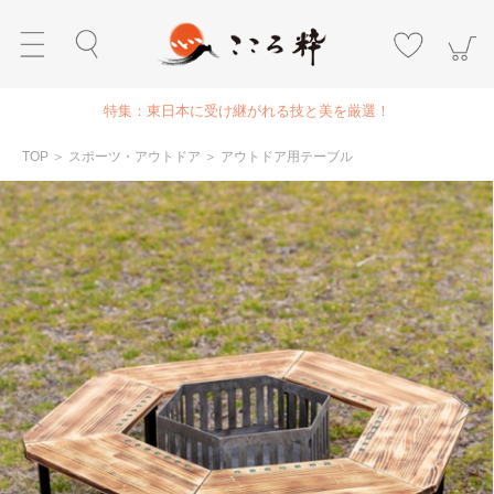
特集：東日本に受け継がれる技と美を厳選！
TOP
＞
スポーツ・アウトドア
＞
アウトドア用テーブル