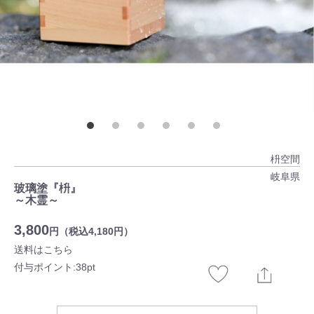
枡空間
岐阜県
玻璃塗『枡』
～木霊～
3,800
円（税込4,180円）
送料はこちら
付与ポイント:38pt