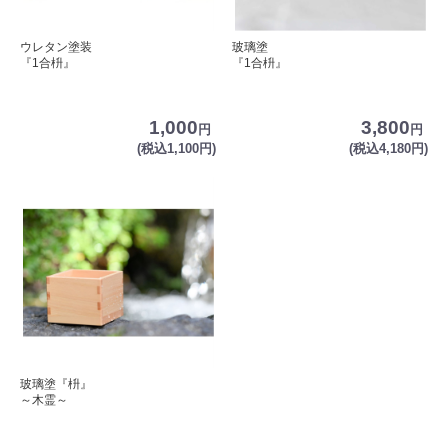
ウレタン塗装
玻璃塗
『1合枡』
『1合枡』
1,000
3,800
円
円
(税込1,100円)
(税込4,180円)
玻璃塗『枡』
～木霊～