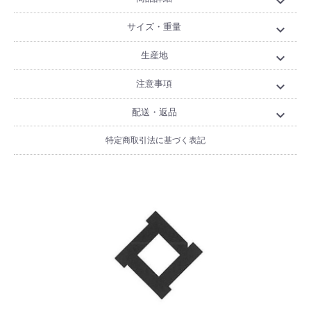
expand_more
サイズ・重量
expand_more
生産地
expand_more
注意事項
expand_more
配送・返品
expand_more
特定商取引法に基づく表記