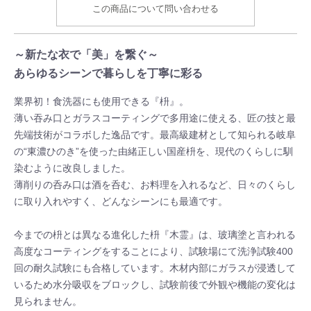
この商品について問い合わせる
～新たな衣で「美」を繋ぐ～
あらゆるシーンで暮らしを丁寧に彩る
業界初！食洗器にも使用できる『枡』。
薄い吞み口とガラスコーティングで多用途に使える、匠の技と最
先端技術がコラボした逸品です。最高級建材として知られる岐阜
の“東濃ひのき”を使った由緒正しい国産枡を、現代のくらしに馴
染むように改良しました。
薄削りの呑み口は酒を呑む、お料理を入れるなど、日々のくらし
に取り入れやすく、どんなシーンにも最適です。
今までの枡とは異なる進化した枡『木霊』は、玻璃塗と言われる
高度なコーティングをすることにより、試験場にて洗浄試験400
回の耐久試験にも合格しています。木材内部にガラスが浸透して
いるため水分吸収をブロックし、試験前後で外観や機能の変化は
見られません。