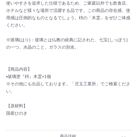
使いやすさを追求した仕様であるため、ご家庭以外でも飲食店、
ホテルなど様々な場所で活躍する品です。この商品の存在感、使
用感は圧倒的なものとなるでしょう。枡の「木霊」をぜひご体感
ください。
※玻璃(はり)：玻璃とは仏教の経典に記された、七宝(しっぽう)
の一つ。水晶のこと。ガラスの別名。
【商品内容】
▪玻璃塗『枡』木霊×1個
※その他にも出品しております。「児玉工業所」でご検索くださ
い。
【原材料】
国産ひのき
商品詳細