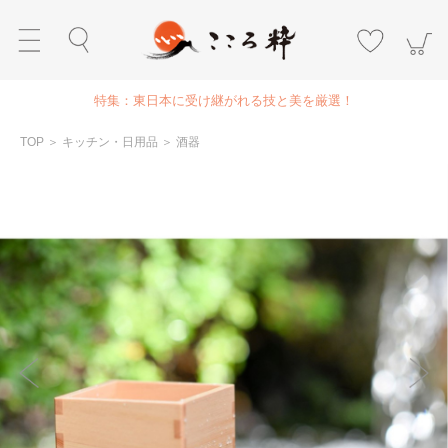
特集：東日本に受け継がれる技と美を厳選！
TOP
＞
キッチン・日用品
＞
酒器