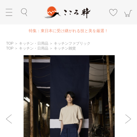
特集：東日本に受け継がれる技と美を厳選！
TOP
＞
キッチン・日用品
＞
キッチンファブリック
TOP
＞
キッチン・日用品
＞
キッチン雑貨