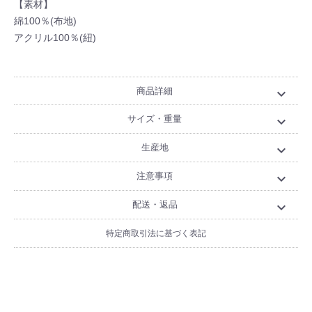
【素材】
綿100％(布地)
アクリル100％(紐)
商品詳細
expand_more
サイズ・重量
expand_more
生産地
expand_more
注意事項
expand_more
配送・返品
expand_more
特定商取引法に基づく表記